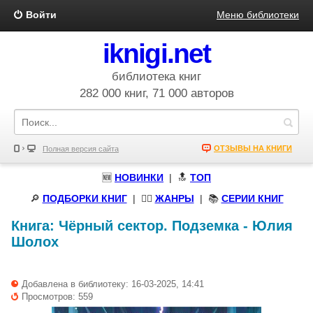
Войти
Меню библиотеки
iknigi.net
библиотека книг
282 000 книг, 71 000 авторов
ОТЗЫВЫ НА КНИГИ
Полная версия сайта
🆕
НОВИНКИ
| 🔝
ТОП
🔎
ПОДБОРКИ КНИГ
|
🧝‍♀️
ЖАНРЫ
| 📚
СЕРИИ КНИГ
Книга:
Чёрный сектор. Подземка
-
Юлия
Шолох
Добавлена в библиотеку: 16-03-2025, 14:41
Просмотров: 559