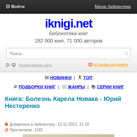
Войти
Меню библиотеки
iknigi.net
библиотека книг
282 000 книг, 71 000 авторов
ОТЗЫВЫ НА КНИГИ
Полная версия сайта
🆕
НОВИНКИ
| 🔝
ТОП
🔎
ПОДБОРКИ КНИГ
|
🧝‍♀️
ЖАНРЫ
| 📚
СЕРИИ КНИГ
Книга:
Болезнь Карела Новака
-
Юрий
Нестеренко
Добавлена в библиотеку: 12-11-2013, 21:20
Просмотров: 1242