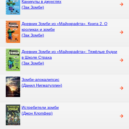
Каникулы в джунглях
(Зак Зомби)
Дневник Зомби из «Майнкрафта». Книга 2. О
кроликах и зомби
(Зак Зомби)
Дневник Зомби из «Майнкрафта»: Тяжёлые будни
в Школе Страха
(Зак Зомби)
Зомби-апокалипсис
(Данил Нигматуллин)
Истребители зомби
(Джон Клопфер)