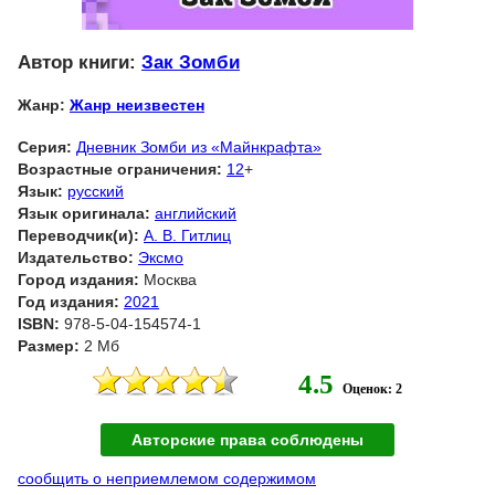
Автор книги:
Зак Зомби
Жанр:
Жанр неизвестен
Серия:
Дневник Зомби из «Майнкрафта»
Возрастные ограничения:
12
+
Язык:
русский
Язык оригинала:
английский
Переводчик(и):
А. В. Гитлиц
Издательство:
Эксмо
Город издания:
Москва
Год издания:
2021
ISBN:
978-5-04-154574-1
Размер:
2 Мб
4.5
Оценок: 2
Авторские права соблюдены
сообщить о неприемлемом содержимом