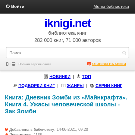
Войти
Меню библиотеки
iknigi.net
библиотека книг
282 000 книг, 71 000 авторов
ОТЗЫВЫ НА КНИГИ
Полная версия сайта
🆕
НОВИНКИ
| 🔝
ТОП
🔎
ПОДБОРКИ КНИГ
|
🧝‍♀️
ЖАНРЫ
| 📚
СЕРИИ КНИГ
Книга:
Дневник Зомби из «Майнкрафта».
Книга 4. Ужасы человеческой школы
-
Зак Зомби
Добавлена в библиотеку: 14-06-2021, 09:20
Просмотров: 1135