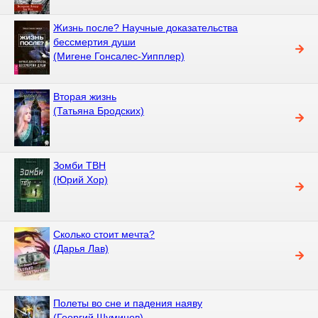
Жизнь после? Научные доказательства
бессмертия души
(Мигене Гонсалес-Уипплер)
Вторая жизнь
(Татьяна Бродских)
Зомби ТВН
(Юрий Хор)
Сколько стоит мечта?
(Дарья Лав)
Полеты во сне и падения наяву
(Георгий Шуминов)