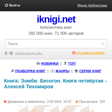
Войти
Меню библиотеки
iknigi.net
библиотека книг
282 000 книг, 71 000 авторов
ОТЗЫВЫ НА КНИГИ
Полная версия сайта
🆕
НОВИНКИ
| 🔝
ТОП
🔎
ПОДБОРКИ КНИГ
|
🧝‍♀️
ЖАНРЫ
| 📚
СЕРИИ КНИГ
Книга:
Зомби. Бесогон. Книга четвёртая
-
Алексей Тихомиров
Добавлена в библиотеку: 2-02-2024, 10:22
Просмотров: 333