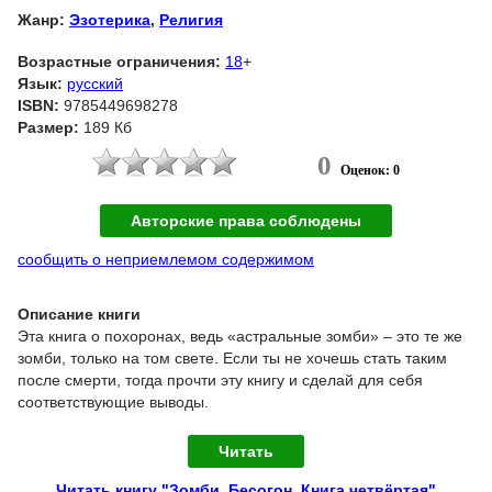
Жанр:
Эзотерика
,
Религия
Возрастные ограничения:
18
+
Язык:
русский
ISBN:
9785449698278
Размер:
189 Кб
0
Оценок: 0
Авторские права соблюдены
сообщить о неприемлемом содержимом
Описание книги
Эта книга о похоронах, ведь «астральные зомби» – это те же
зомби, только на том свете. Если ты не хочешь стать таким
после смерти, тогда прочти эту книгу и сделай для себя
соответствующие выводы.
Читать
Читать книгу "Зомби. Бесогон. Книга четвёртая"