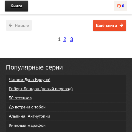
Книга
0
Новые
Ещё книги
1
2
3
Популярные серии
Читаем Дэна Брауна!
Роберт Ленгдон (новый перевод)
50 оттенков
До встречи с тобой
Альпина. Антиутопии
Книжный марафон