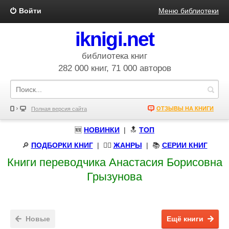
Войти
Меню библиотеки
iknigi.net
библиотека книг
282 000 книг, 71 000 авторов
ОТЗЫВЫ НА КНИГИ
Полная версия сайта
🆕
НОВИНКИ
| 🔝
ТОП
🔎
ПОДБОРКИ КНИГ
|
🧝‍♀️
ЖАНРЫ
| 📚
СЕРИИ КНИГ
Книги переводчика Анастасия Борисовна
Грызунова
Новые
Ещё книги