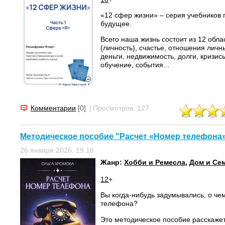
«12 сфер жизни» – серия учебников 
будущее.
Всего наша жизнь состоит из 12 обла
(личность), счастье, отношения лич
деньги, недвижимость, долги, кризис
обучение, события...
Комментарии
[0]
|
Просмотров: 127
Методическое пособие "Расчет «Номер телефона»
26 января 2026, 19:16
Жанр:
Хобби и Ремесла
,
Дом и Се
12
+
Вы когда-нибудь задумывались, о че
телефона?
Это методическое пособие расскажет