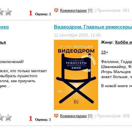
Комментарии
[0]
|
Просмотров: 381
1
Оценок: 1
енко
Видеодром. Главные режиссеры 
11 сентября 2025, 11:40
мья
Жанр:
Хобби и
18
+
приключений!
Феллини, Годар
Шванкмайер, Фа
всех, кто только мечтает
Игорь Мальцев 
 выбрать пушистого
знает больше, 
елла, как приучить
ию...
В новой книге 
Комментарии
[0]
|
Просмотров: 309
1
Оценок: 1