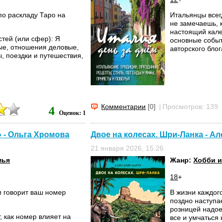
по раскладу Таро на
Итальянцы всегд
не замечаешь, 
настоящий кале
стей (или сфер): Я
основные событ
ные, отношения деловые,
авторского блог
ы, поездки и путешествия,
Комментарии
[0]
|
Просмотров: 139
4
Оценок: 1
 - Ольга Хромова
Двое на колесах. Шри-Ланка - А
21 января 2026, 15:26
мья
Жанр:
Хобби и
18
+
м говорит ваш номер
В жизни каждог
поздно наступае
розницей надое
, как номер влияет на
все и умчаться