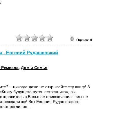
ю!
0
Оценок: 0
а - Евгений Рудашевский
 Ремесла
,
Дом и Семья
те? – никогда даже не открывайте эту книгу! А
 «Книгу будущего путешественника», вы
 отправитесь в Большое приключение – мы не
упреждали же! Вот Евгения Рудашевского
достерегли: он...