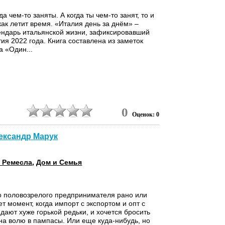
а чем-то заняты. А когда ты чем-то занят, то и
как летит время. «Италия день за днём» –
ндарь итальянской жизни, зафиксировавший
ия 2022 года. Книга составлена из заметок
а «Один...
0
Оценок: 0
лександр Марук
 Ремесла
,
Дом и Семья
о половозрелого предпринимателя рано или
т момент, когда импорт с экспортом и опт с
дают хуже горькой редьки, и хочется бросить
 на волю в пампасы. Или еще куда-нибудь, но