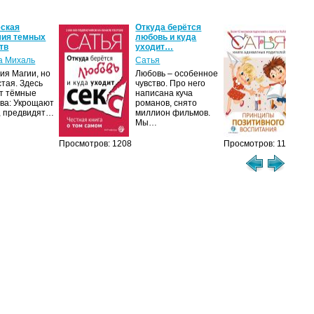
еская
Откуда берётся
Кни
мия темных
любовь и куда
род
тв
уходит…
Пр
а Михаль
Сатья
Са
ия Магии, но
Любовь – особенное
Род
стая. Здесь
чувство. Про него
пон
т тёмные
написана куча
дет
тва: Укрощают
романов, снято
баб
, предвидят…
миллион фильмов.
на 
Мы…
Просмотров: 1208
Просмотров: 1136