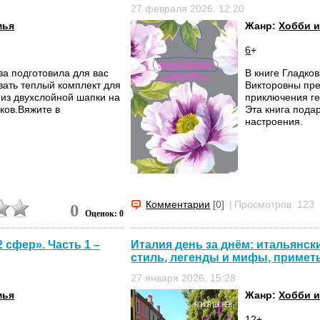
27 февраля 2026, 12:20
мья
Жанр:
Хобби и
6
+
ва подготовила для вас
В книге Гладко
зать теплый комплект для
Викторовны пре
 из двухслойной шапки на
приключения ге
сков.Вяжите в
Эта книга пода
настроения.
Комментарии
[0]
|
Просмотров: 123
0
Оценок: 0
 сфер». Часть 1 –
Италия день за днём: итальянск
стиль, легенды и мифы, приметы
27 января 2026, 15:28
мья
Жанр:
Хобби и
12
+