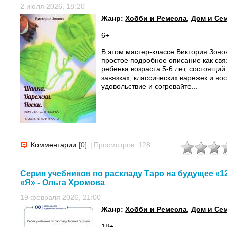
2 июля 2026, 18:20
Жанр:
Хобби и Ремесла
,
Дом и Се
6
+
В этом мастер-классе Виктория Зоно
простое подробное описание как свя
ребенка возраста 5-6 лет, состоящий
завязках, классических варежек и но
удовольствие и согревайте...
Комментарии
[0]
|
Просмотров: 128
Серия учебников по раскладу Таро на будущее «12
«Я» - Ольга Хромова
19 февраля 2026, 21:00
Жанр:
Хобби и Ремесла
,
Дом и Се
18
+