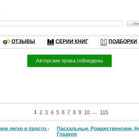
в
ОТЗЫВЫ
СЕРИИ КНИГ
ПОДБОРКИ
Авторские права соблюдены
1
2
3
4
5
6
7
8
9
10
...
115
ем легко и просто -
Пасхальные, Рождественские, Но
Гладков