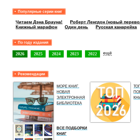
Популярные серии книг
Читаем Дэна Брауна!
Роберт Ленгдон (новый перево
Книжный марафон
Один день
Русская канарейка
По году издания
ещё
2026
2025
2024
2023
2022
Рекомендации
МОРЕ КНИГ.
ТО
НОВАЯ
ПО
ЭЛЕКТРОННАЯ
КН
БИБЛИОТЕКА
ВСЕ ПОДБОРКИ
КНИГ