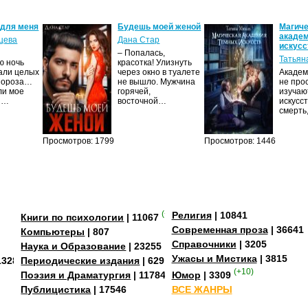
 для меня
Будешь моей женой
Магич
акаде
цева
Дана Стар
искусс
– Попалась,
Татьян
ю ночь
красотка! Улизнуть
али целых
через окно в туалете
Академ
Мороза…
не вышло. Мужчина
не про
ли мое
горячей,
изучаю
И…
восточной…
искусс
смерть
Просмотров: 1799
Просмотров: 1446
(+4)
Религия
| 10841
Книги по психологии
| 11067
Современная проза
| 36641
Компьютеры
| 807
Справочники
| 3205
Наука и Образование
| 23255
Ужасы и Мистика
| 3815
13284
Периодические издания
| 629
(+10)
Поэзия и Драматургия
| 11784
Юмор
| 3309
Публицистика
| 17546
ВСЕ ЖАНРЫ