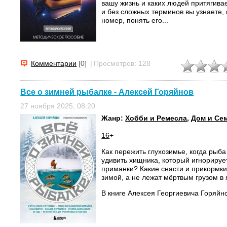
вашу жизнь и каких людей притягива
и без сложных терминов вы узнаете, 
номер, понять его...
Комментарии
[0]
|
Просмотров: 128
Все о зимней рыбалке - Алексей Горяйнов
27 ноября 2025, 08:20
Жанр:
Хобби и Ремесла
,
Дом и Се
16
+
Как пережить глухозимье, когда рыба
удивить хищника, который игнорируе
приманки? Какие снасти и прикормк
зимой, а не лежат мёртвым грузом в
В книге Алексея Георгиевича Горяйно