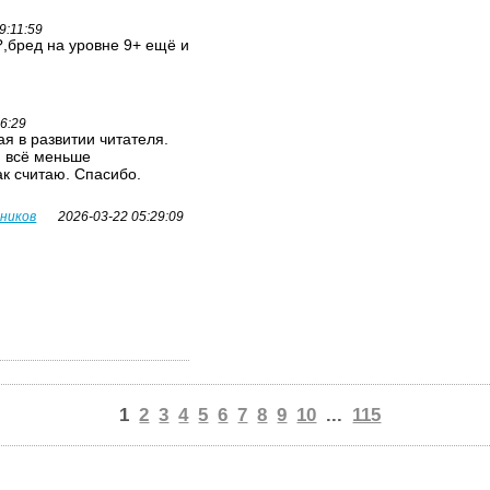
9:11:59
,бред на уровне 9+ ещё и
26:29
я в развитии читателя.
я всё меньше
ак считаю. Спасибо.
вников
2026-03-22 05:29:09
1
2
3
4
5
6
7
8
9
10
...
115