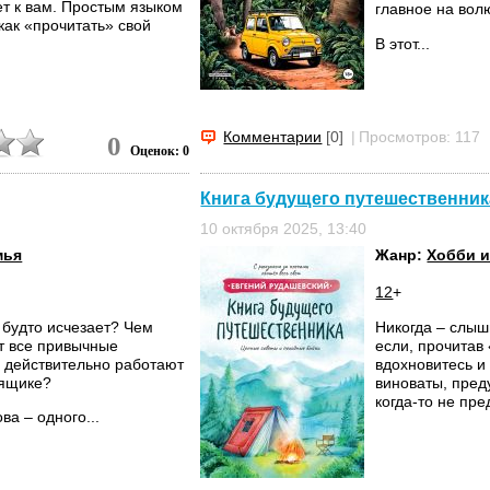
ет к вам. Простым языком
главное на вол
как «прочитать» свой
В этот...
Комментарии
[0]
|
Просмотров: 117
0
Оценок: 0
Книга будущего путешественник
10 октября 2025, 13:40
мья
Жанр:
Хобби и
12
+
 будто исчезает? Чем
Никогда – слыши
т все привычные
если, прочитав
и действительно работают
вдохновитесь и
 ящике?
виноваты, пред
когда-то не пре
ва – одного...