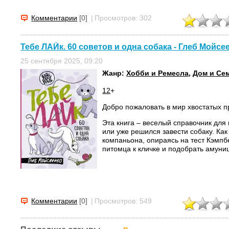
Комментарии
[0]
|
Просмотров: 302
Тебе ЛАЙк. 60 советов и одна собака - Глеб Мойсе
25 сентября 2025, 09:20
Жанр:
Хобби и Ремесла
,
Дом и Се
12
+
Добро пожаловать в мир хвостатых 
Эта книга – веселый справочник для 
или уже решился завести собаку. Как
компаньона, опираясь на тест Кэмпб
питомца к кличке и подобрать амуниц
Комментарии
[0]
|
Просмотров: 549