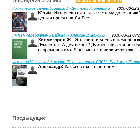
Последние отзывы
Все отзывы на книги
Космические дальнобойщики 1 - Дмитрий Коровников
2026-06-22 1
Юрий:
Интересно сколько лет этому дарованию?
деньги просят на ЛитРес
Ручьём серебряным к Байкалу - Александр Донских
2026-03-31 07:
Холмогоров Ж.:
Эта книга ступень и немаленька
Думаю так. А другие как? Думаю, книг становитс
современных чтоб развивали и вели человека. Т
История Юрьянской дивизии. Так начинались РВСН - Владимир Поло
Александр:
Как связаться с автором?
Предыдущие