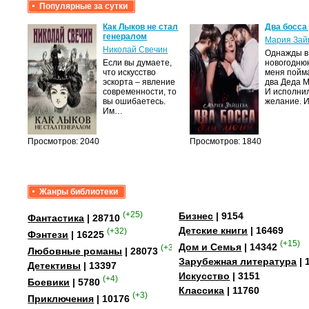
Популярные за сутки
Как Лыков не стал
Два босса
генералом
Мария Зай
Николай Свечин
Однажды в
мою
Если вы думаете,
новогодню
что искусство
меня пойм
вяк,
эскорта – явление
два Деда 
темные
современности, то
И исполни
осто…
вы ошибаетесь.
желание. 
Им…
Просмотров: 2040
Просмотров: 1840
Жанры библиотеки
(+25)
Бизнес
| 9154
Фантастика
| 28710
Детские книги
| 16469
(+32)
Фэнтези
| 16225
(+15)
Дом и Семья
| 14342
(+349)
Любовные романы
| 28073
Зарубежная литература
| 
Детективы
| 13397
Искусство
| 3151
(+4)
Боевики
| 5780
Классика
| 11760
(+3)
Приключения
| 10176