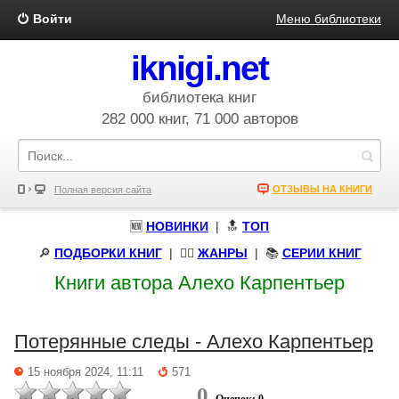
Войти
Меню библиотеки
iknigi.net
библиотека книг
282 000 книг, 71 000 авторов
ОТЗЫВЫ НА КНИГИ
Полная версия сайта
🆕
НОВИНКИ
| 🔝
ТОП
🔎
ПОДБОРКИ КНИГ
|
🧝‍♀️
ЖАНРЫ
| 📚
СЕРИИ КНИГ
Книги автора Алехо Карпентьер
Потерянные следы - Алехо Карпентьер
15 ноября 2024, 11:11
571
0