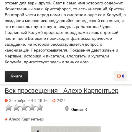
открыл для веры другой Свет и само имя которого содержит
божественный знак: Христофорос, то есть «несущий Христа».
Во второй части перед нами на смертном одре сам Колумб, в
ожидании монаха исповедующийся перед своей совестью, и
это исповедь плута и шута, владельца Балагана Чудес.
Подлинный Колумб предстает перед нами лишь в третьей
части, где в Ватикане происходит фантасмагорическое
заседание, на котором рассматривается вопрос о
канонизации Первооткрывателя. Показания дают живые и
мертвые, историки и писатели, апологеты и хулители
Колумба, присутствует здесь и тень самого...
Книга
0
Век просвещения - Алехо Карпентьер
3 октября 2013, 19:16
2427
0
Оценок: 0
Алехо Карпентьер