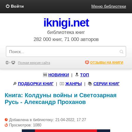
Войти
Меню библиотеки
iknigi.net
библиотека книг
282 000 книг, 71 000 авторов
ОТЗЫВЫ НА КНИГИ
Полная версия сайта
🆕
НОВИНКИ
| 🔝
ТОП
🔎
ПОДБОРКИ КНИГ
|
🧝‍♀️
ЖАНРЫ
| 📚
СЕРИИ КНИГ
Книга:
Колдуны войны и Светозарная
Русь
-
Александр Проханов
Добавлена в библиотеку: 21-04-2022, 17:27
Просмотров: 1080