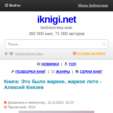
Войти
Меню библиотеки
iknigi.net
библиотека книг
282 000 книг, 71 000 авторов
ОТЗЫВЫ НА КНИГИ
Полная версия сайта
🆕
НОВИНКИ
| 🔝
ТОП
🔎
ПОДБОРКИ КНИГ
|
🧝‍♀️
ЖАНРЫ
| 📚
СЕРИИ КНИГ
Книга:
Это было жаркое, жаркое лето
-
Алексей Князев
Добавлена в библиотеку: 12-11-2013, 19:23
Просмотров: 1614