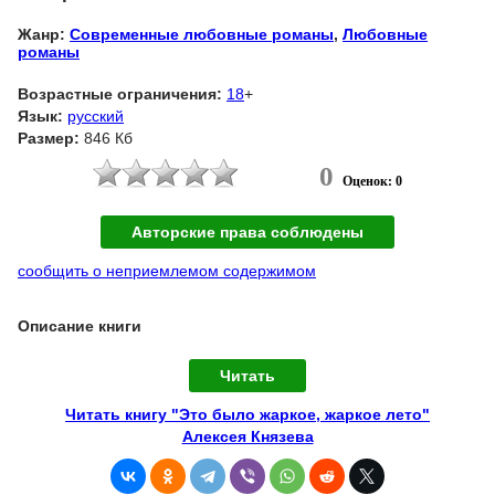
Жанр:
Современные любовные романы
,
Любовные
романы
Возрастные ограничения:
18
+
Язык:
русский
Размер:
846 Кб
0
Оценок: 0
Авторские права соблюдены
сообщить о неприемлемом содержимом
Описание книги
Читать
Читать книгу "Это было жаркое, жаркое лето"
Алексея Князева