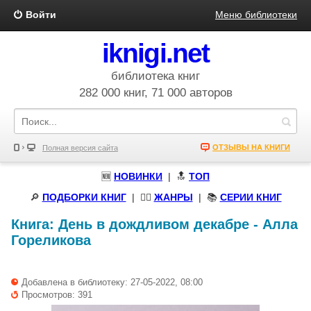
Войти
Меню библиотеки
iknigi.net
библиотека книг
282 000 книг, 71 000 авторов
ОТЗЫВЫ НА КНИГИ
Полная версия сайта
🆕
НОВИНКИ
| 🔝
ТОП
🔎
ПОДБОРКИ КНИГ
|
🧝‍♀️
ЖАНРЫ
| 📚
СЕРИИ КНИГ
Книга:
День в дождливом декабре
-
Алла
Гореликова
Добавлена в библиотеку: 27-05-2022, 08:00
Просмотров: 391