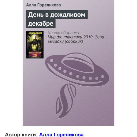
Автор книги:
Алла Гореликова