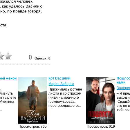
оказался человек,
, как удалось Василию
но, по правде говоря,
ста.
0
Оценок: 0
оей женой
Кот Василий
Пошлос
нами
Мария Зайцева
Валери
,
Прижимаясь к стене
Улизнуть
лифта и со страхом
– Я пре
 в туалете
глядя на мрачного
выход и
 Мужчина
громилу-соседа,
Свадьба
перегородившего…
это не в
й…
тебя е
Просмотров: 765
Просмотров: 619