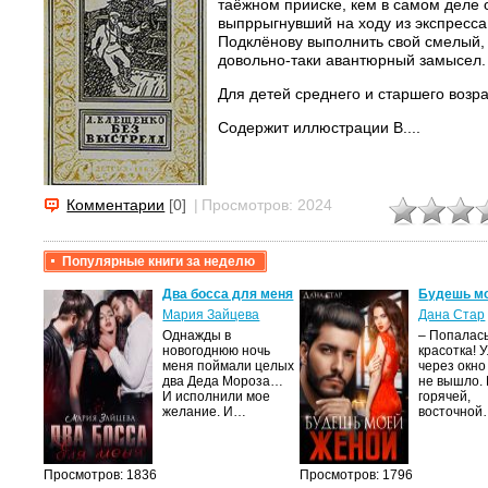
таёжном прииске, кем в самом деле 
выпррыгнувший на ходу из экспресса
Подклёнову выполнить свой смелый, 
довольно-таки авантюрный замысел.
Для детей среднего и старшего возра
Содержит иллюстрации В....
Комментарии
[0]
|
Просмотров: 2024
Популярные книги за неделю
Два босса для меня
Будешь м
Мария Зайцева
Дана Стар
Однажды в
– Попалась
мою
новогоднюю ночь
красотка! 
меня поймали целых
через окно
вяк,
два Деда Мороза…
не вышло.
темные
И исполнили мое
горячей,
осто…
желание. И…
восточно
Просмотров: 1836
Просмотров: 1796