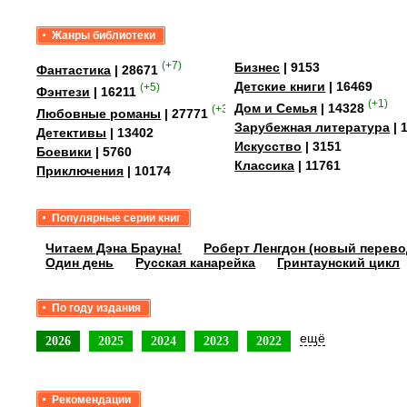
Жанры библиотеки
(+7)
Бизнес
| 9153
Фантастика
| 28671
Детские книги
| 16469
(+5)
Фэнтези
| 16211
(+1)
Дом и Семья
| 14328
(+35)
Любовные романы
| 27771
Зарубежная литература
| 
Детективы
| 13402
Искусство
| 3151
Боевики
| 5760
Классика
| 11761
Приключения
| 10174
Популярные серии книг
Читаем Дэна Брауна!
Роберт Ленгдон (новый перево
Один день
Русская канарейка
Гринтаунский цикл
По году издания
ещё
2026
2025
2024
2023
2022
Рекомендации