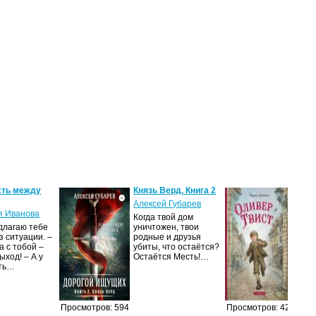
ть между
Князь Верд. Книга 2
Оли
Алексей Губарев
Чар
я Иванова
Когда твой дом
«Ол
длагаю тебе
уничтожен, твои
зна
з ситуации. –
родные и друзья
Чар
 с тобой –
убиты, что остаётся?
мал
ыход! – А у
Остаётся Месть!…
кот
сть…
Просмотров: 594
Просмотров: 422