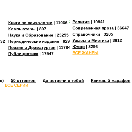
(+3)
Религия
| 10841
Книги по психологии
| 11066
Современная проза
| 36647
Компьютеры
| 807
Справочники
| 3205
Наука и Образование
| 23255
Ужасы и Мистика
| 3812
13288
Периодические издания
| 629
Юмор
| 3296
Поэзия и Драматургия
| 11784
ВСЕ ЖАНРЫ
Публицистика
| 17547
д)
50 оттенков
До встречи с тобой
Книжный марафон
ВСЕ СЕРИИ