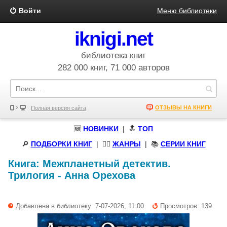
Войти
Меню библиотеки
iknigi.net
библиотека книг
282 000 книг, 71 000 авторов
ОТЗЫВЫ НА КНИГИ
Полная версия сайта
🆕
НОВИНКИ
| 🔝
ТОП
🔎
ПОДБОРКИ КНИГ
|
🧝‍♀️
ЖАНРЫ
| 📚
СЕРИИ КНИГ
Книга:
Межпланетный детектив.
Трилогия
-
Анна Орехова
Добавлена в библиотеку: 7-07-2026, 11:00
Просмотров: 139