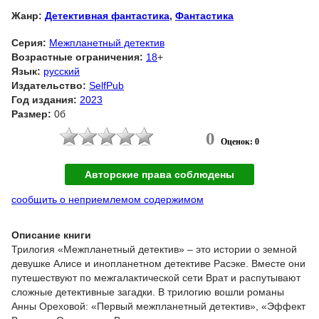
Жанр:
Детективная фантастика
,
Фантастика
Серия:
Межпланетный детектив
Возрастные ограничения:
18
+
Язык:
русский
Издательство:
SelfPub
Год издания:
2023
Размер:
0б
0
Оценок: 0
Авторские права соблюдены
сообщить о неприемлемом содержимом
Описание книги
Трилогия «Межпланетный детектив» – это истории о земной
девушке Алисе и инопланетном детективе Расэке. Вместе они
путешествуют по межгалактической сети Врат и распутывают
сложные детективные загадки. В трилогию вошли романы
Анны Ореховой: «Первый межпланетный детектив», «Эффект