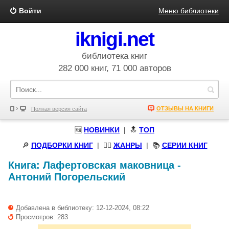
Войти
Меню библиотеки
iknigi.net
библиотека книг
282 000 книг, 71 000 авторов
ОТЗЫВЫ НА КНИГИ
Полная версия сайта
🆕
НОВИНКИ
| 🔝
ТОП
🔎
ПОДБОРКИ КНИГ
|
🧝‍♀️
ЖАНРЫ
| 📚
СЕРИИ КНИГ
Книга:
Лафертовская маковница
-
Антоний Погорельский
Добавлена в библиотеку: 12-12-2024, 08:22
Просмотров: 283