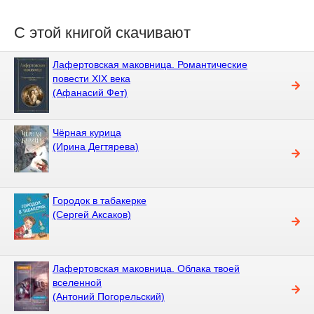
С этой книгой скачивают
Лафертовская маковница. Романтические
повести XIX века
(Афанасий Фет)
Чёрная курица
(Ирина Дегтярева)
Городок в табакерке
(Сергей Аксаков)
Лафертовская маковница. Облака твоей
вселенной
(Антоний Погорельский)