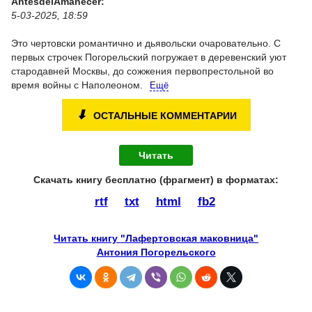
AntesdelAmanecer:
5-03-2025, 18:59
Это чертовски романтично и дьявольски очаровательно.
С
первых строчек Погорельский погружает в деревенский уют
стародавней Москвы, до сожжения первопрестольной во
время войны с Наполеоном.
Ещё
⬇
ОСТАЛЬНЫЕ КОММЕНТАРИИ
Читать
Скачать книгу бесплатно (фрагмент) в форматах :
rtf
txt
html
fb2
Читать книгу "Лафертовская маковница"
Антония Погорельского