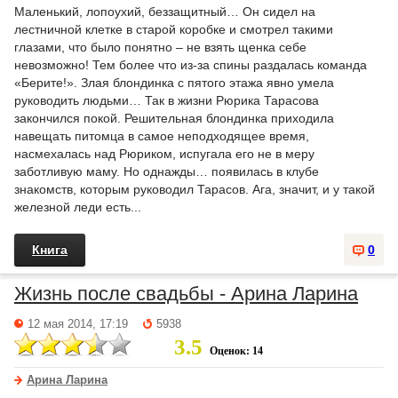
Маленький, лопоухий, беззащитный… Он сидел на
лестничной клетке в старой коробке и смотрел такими
глазами, что было понятно – не взять щенка себе
невозможно! Тем более что из-за спины раздалась команда
«Берите!». Злая блондинка с пятого этажа явно умела
руководить людьми… Так в жизни Рюрика Тарасова
закончился покой. Решительная блондинка приходила
навещать питомца в самое неподходящее время,
насмехалась над Рюриком, испугала его не в меру
заботливую маму. Но однажды… появилась в клубе
знакомств, которым руководил Тарасов. Ага, значит, и у такой
железной леди есть...
Книга
0
Жизнь после свадьбы - Арина Ларина
12 мая 2014, 17:19
5938
3.5
Оценок: 14
Арина Ларина