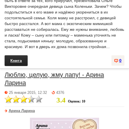
быть в ответе за тех, кого приручил, презентовала Ольге
Викторовне очередная девица сына Коленьки. Зачем? Чтобы
подольститься к его маме и надёжно укорениться в их
состоятельной семье. Коля маму не расстроил, с девицей
быстро расстался. А вот мама с экзотическим мимишкой
расставаться не собиралась. Ему же нужны внимание, любовь
и ласка! Кому – сыну или питомцу – маменька уточнять не
стала, подыскивая няньку: молодую, образованную и
красивую. И вот в дверь их дома позвонила стройная...
Книга
0
Люблю, целую, жму лапу! - Арина
Ларина
25 января 2015, 12:32
4376
3.4
Оценок: 10
Арина Ларина