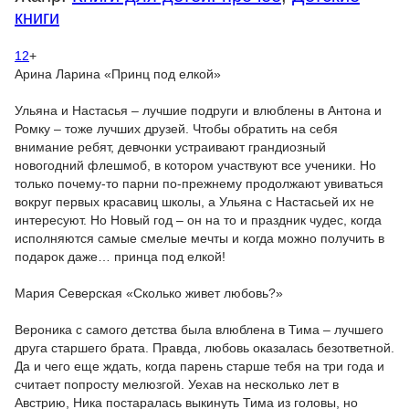
книги
12
+
Арина Ларина «Принц под елкой»
Ульяна и Настасья – лучшие подруги и влюблены в Антона и
Ромку – тоже лучших друзей. Чтобы обратить на себя
внимание ребят, девчонки устраивают грандиозный
новогодний флешмоб, в котором участвуют все ученики. Но
только почему-то парни по-прежнему продолжают увиваться
вокруг первых красавиц школы, а Ульяна с Настасьей их не
интересуют. Но Новый год – он на то и праздник чудес, когда
исполняются самые смелые мечты и когда можно получить в
подарок даже… принца под елкой!
Мария Северская «Сколько живет любовь?»
Вероника с самого детства была влюблена в Тима – лучшего
друга старшего брата. Правда, любовь оказалась безответной.
Да и чего еще ждать, когда парень старше тебя на три года и
считает попросту мелюзгой. Уехав на несколько лет в
Австрию, Ника постаралась выкинуть Тима из головы, но