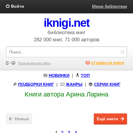
Войти
Меню библиотеки
iknigi.net
библиотека книг
282 000 книг, 71 000 авторов
ОТЗЫВЫ НА КНИГИ
Полная версия сайта
🆕
НОВИНКИ
| 🔝
ТОП
🔎
ПОДБОРКИ КНИГ
|
🧝‍♀️
ЖАНРЫ
| 📚
СЕРИИ КНИГ
Книги автора Арина Ларина
Новые
Ещё книги
1
2
3
4