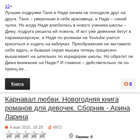
12
+
Лучшие подружки Таня и Надя ничем не походили друг на
друга. Таня – уверенная в себе красавица, а Надя – синий
чулок. Но когда Надя влюбилась в нового ученика школы –
Диму, подруга решила ей помочь. И вот уже девчонки бегут в
парикмахерскую, а Надя по роликам на Youtube учится
краситься и ходить на каблуках. Преображение не заставило
себя ждать, и бывшая серая мышка теперь грациозно
вышагивает на шпильках по коридорам школы. Но обратит ли
Дима внимание на Надю? И главное – действительно ли он
принц ее...
Книга
0
Карнавал любви. Новогодняя книга
романов для девочек. Сборник - Арина
Ларина
4 мая 2015, 18:29
4972
0
Оценок: 0