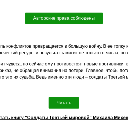
Авторские права соблюдены
пь конфликтов превращается в большую войну. В ее топку к
еский ресурс, и результат зависит не только от числа, но и 
ит чудеса, но сейчас ему противостоят новые противники, 
иказ, не обращая внимания на потери. Главное, чтобы поте
что это их судьба. Ведь именно эти люди – солдаты Третьей 
Читать
тать книгу "Солдаты Третьей мировой" Михаила Михе