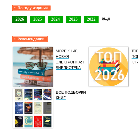
По году издания
ещё
2026
2025
2024
2023
2022
Рекомендации
МОРЕ КНИГ.
ТО
НОВАЯ
ПО
ЭЛЕКТРОННАЯ
КН
БИБЛИОТЕКА
ВСЕ ПОДБОРКИ
КНИГ