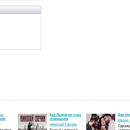
я,
Как Лыков не стал
Два бо
ей!
генералом
Мария 
с
Николай Свечин
Однаж