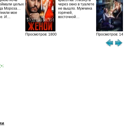
днюю ночь
красотка! Улизнуть
оймали целых
через окно в туалете
Ака
да Мороза…
не вышло. Мужчина
не 
лнили мое
горячей,
из
ие. И…
восточной…
иск
см
Просмотров: 1800
Просмотров: 1462
(+2)
ии