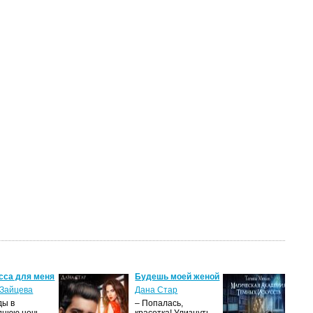
сса для меня
Будешь моей женой
Ма
ак
Зайцева
Дана Стар
ис
ды в
– Попалась,
Та