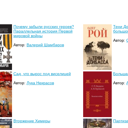
Почему забыли русских героев?
Тени Д
Параллельная история Первой
большо
мировой войны
Автор:
Автор:
Валерий Шамбаров
Сад, что вырос под виселицей
Больша
Автор:
Лука Некрасов
Автор:
Вторжение Химеры
Партиз