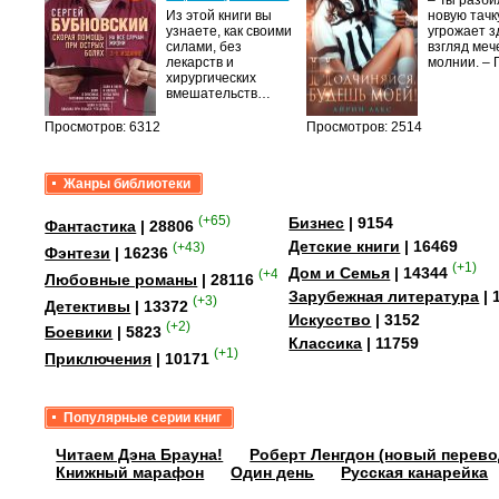
– Ты разб
Из этой книги вы
новую тачку
лого
узнаете, как своими
угрожает з
быть
силами, без
взгляд меч
сех
лекарств и
молнии. –
уг –…
хирургических
вмешательств…
Просмотров: 6312
Просмотров: 2514
Жанры библиотеки
(+65)
Бизнес
| 9154
Фантастика
| 28806
Детские книги
| 16469
(+43)
Фэнтези
| 16236
(+1)
Дом и Семья
| 14344
(+41)
Любовные романы
| 28116
Зарубежная литература
| 
(+3)
Детективы
| 13372
Искусство
| 3152
(+2)
Боевики
| 5823
Классика
| 11759
(+1)
Приключения
| 10171
Популярные серии книг
Читаем Дэна Брауна!
Роберт Ленгдон (новый перево
Книжный марафон
Один день
Русская канарейка