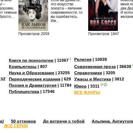
ила мою
Если вы думаете,
нового
! –
что искусство
меня п
доровяк,
эскорта – явление
два Де
ет темные
современности, то
И испо
 Просто…
вы ошибаетесь.
желан
Им…
Просмотров: 2059
Просмотров: 1847
(+2)
Религия
| 10839
Книги по психологии
| 11067
Компьютеры
| 807
Современная проза
| 36639
Наука и Образование
| 23255
Справочники
| 3205
13273
Периодические издания
| 629
Ужасы и Мистика
| 3812
Поэзия и Драматургия
| 11784
(+2)
Юмор
| 3311
Публицистика
| 17546
ВСЕ ЖАНРЫ
д)
50 оттенков
До встречи с тобой
Альпина. Антиутоп
ВСЕ СЕРИИ