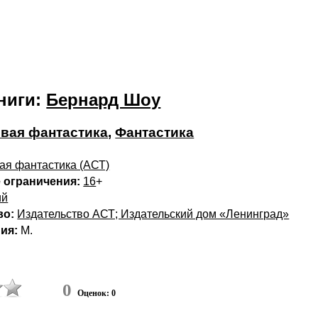
ниги:
Бернард Шоу
вая фантастика
,
Фантастика
ая фантастика (АСТ)
 ограничения:
16
+
ий
во:
Издательство АСТ; Издательский дом «Ленинград»
ия:
М.
0
Оценок: 0