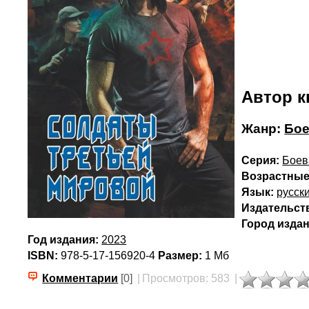
Автор к
Жанр:
Бое
Серия:
Боев
Возрастные
Язык:
русск
Издательст
Город издан
Год издания:
2023
ISBN:
978-5-17-156920-4
Размер:
1 Мб
Комментарии
[0]
|
Просмотров: 583
|