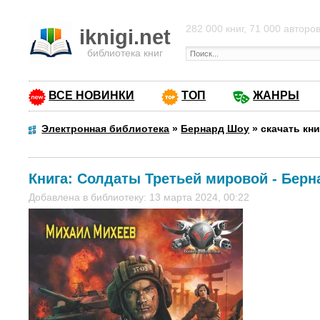
282 000 книг, 71 000 авторо
iknigi.net
библиотека книг
ВСЕ НОВИНКИ
ТОП
ЖАНРЫ
Электронная библиотека
»
Бернард Шоу
»
скачать кн
Книга:
Солдаты Третьей мировой
-
Берн
Добавлена в библиотеку: 13 марта 2024, 00:22