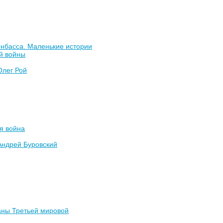
онбасса. Маленькие истории
й войны
Олег Рой
я война
Андрей Буровский
аны Третьей мировой