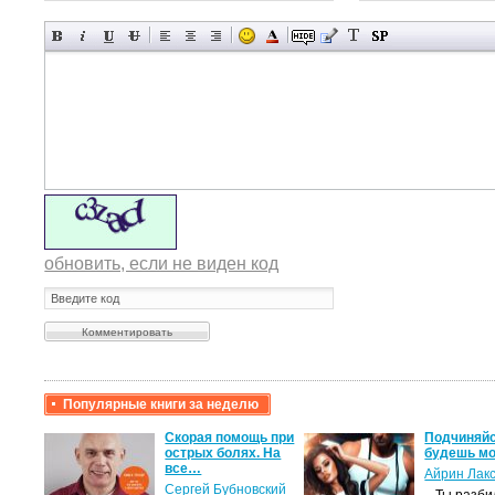
обновить, если не виден код
Популярные книги за неделю
крови,
Скорая помощь при
Подчиняйс
острых болях. На
будешь мо
все…
Айрин Лак
а
Сергей Бубновский