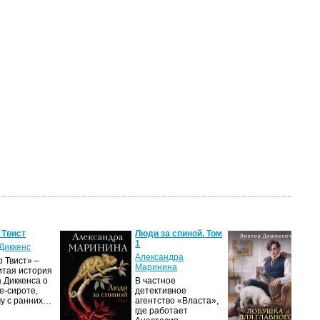
 Твист
Люди за спиной. Том
Лов
1
гла
Диккенс
Александра
Вик
 Твист» –
Маринина
итая история
Дол
 Диккенса о
В частное
про
е-сироте,
детективное
рас
му с ранних…
агентство «Власта»,
гра
где работает
Пет