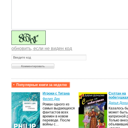
обновить, если не виден код
Популярные книги за неделю
крови,
Игроки с Титана
Султан на
побегушка
Филип Дик
Дарья Донц
Роман одного из
а
самых выдающихся
Казалось бы
фантастов всех
может быть
лого
времен в новом
капризной 
быть
переводе. После
Только вне
сех
войны с…
объявивши