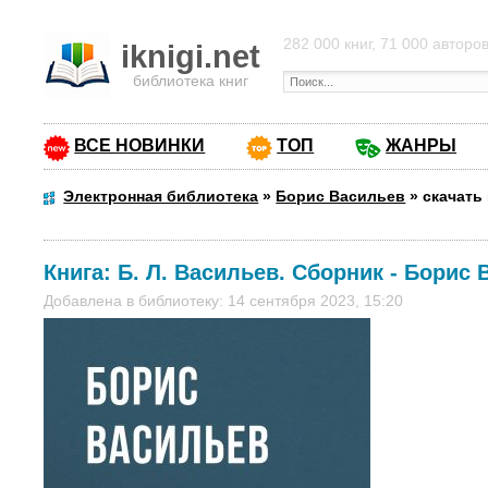
282 000 книг, 71 000 авторо
iknigi.net
библиотека книг
ВСЕ НОВИНКИ
ТОП
ЖАНРЫ
Электронная библиотека
»
Борис Васильев
»
скачать 
Книга:
Б. Л. Васильев. Сборник
-
Борис 
Добавлена в библиотеку: 14 сентября 2023, 15:20