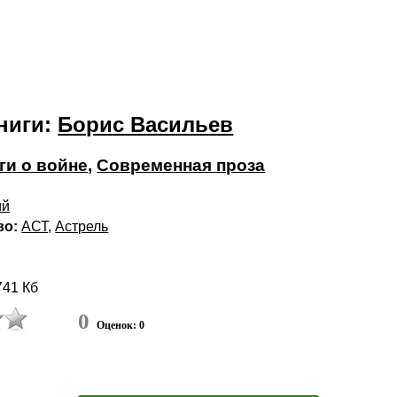
ниги:
Борис Васильев
ги о войне
,
Современная проза
ий
во:
АСТ
,
Астрель
41 Кб
0
Оценок: 0