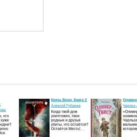
Князь Верд. Книга 2
Оливер
х
Алексей Губарев
Чарльз 
ова
Когда твой дом
«Оливер
, что
уничтожен, твои
знамен
 хуже
родные и друзья
Чарльза
родни?
убиты, что остаётся?
мальчик
запно
Остаётся Месть!…
которо
йся