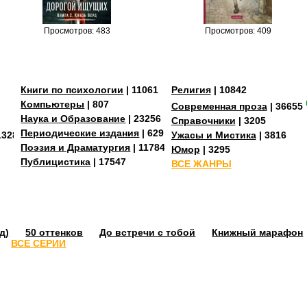
Просмотров: 483
Просмотров: 409
Книги по психологии
| 11061
Религия
| 10842
Компьютеры
| 807
Современная проза
| 36655
Наука и Образование
| 23256
Справочники
| 3205
Периодические издания
| 629
13287
Ужасы и Мистика
| 3816
Поэзия и Драматургия
| 11784
Юмор
| 3295
Публицистика
| 17547
ВСЕ ЖАНРЫ
д)
50 оттенков
До встречи с тобой
Книжный марафон
ВСЕ СЕРИИ