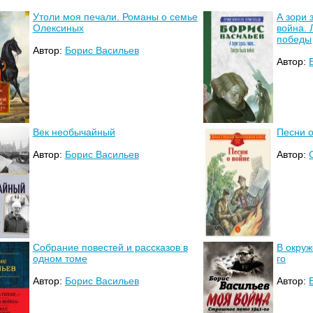
Утоли моя печали. Романы о семье
А зори 
Олексиных
война. 
победы
Автор:
Борис Васильев
Автор:
Век необычайный
Песни о
Автор:
Борис Васильев
Автор:
Собрание повестей и рассказов в
В окруж
одном томе
го
Автор:
Борис Васильев
Автор: