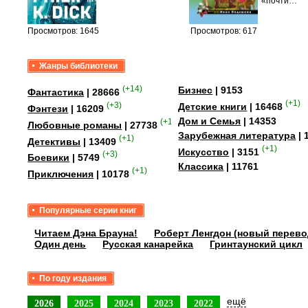
уг –…
«почти…
Просмотров: 1645
Просмотров: 617
Жанры библиотеки
(+14)
Бизнес
| 9153
Фантастика
| 28666
(+1)
(+3)
Детские книги
| 16468
Фэнтези
| 16209
Дом и Семья
| 14353
(+15)
Любовные романы
| 27738
Зарубежная литература
| 
(+1)
Детективы
| 13409
(+1)
Искусство
| 3151
(+3)
Боевики
| 5749
Классика
| 11761
(+1)
Приключения
| 10178
Популярные серии книг
Читаем Дэна Брауна!
Роберт Ленгдон (новый перево
Один день
Русская канарейка
Гринтаунский цикл
По году издания
ещё
2026
2025
2024
2023
2022