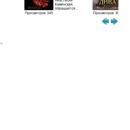
Анастасия
сер
Каменская,
обращается…
Просмотров: 345
Просмотров: 304
(+1)