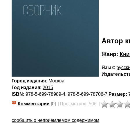
Автор к
Жанр:
Кни
Язык:
русск
Издательст
Город издания:
Москва
Год издания:
2015
ISBN:
978-5-699-78989-4, 978-5-699-78706-7
Размер:
7
Комментарии
[0]
|
Просмотров: 506
|
сообщить о неприемлемом содержимом