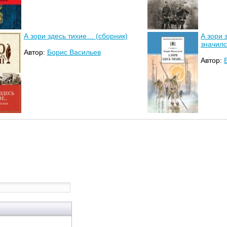
А зори здесь тихие… (сборник)
А зори 
значилс
Автор:
Борис Васильев
Автор: