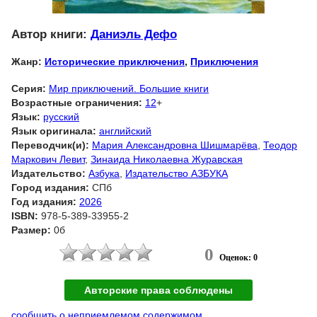
Автор книги:
Даниэль Дефо
Жанр:
Исторические приключения
,
Приключения
Серия:
Мир приключений. Большие книги
Возрастные ограничения:
12
+
Язык:
русский
Язык оригинала:
английский
Переводчик(и):
Мария Александровна Шишмарёва
,
Теодор
Маркович Левит
,
Зинаида Николаевна Журавская
Издательство:
Азбука
,
Издательство АЗБУКА
Город издания:
СПб
Год издания:
2026
ISBN:
978-5-389-33955-2
Размер:
0б
0
Оценок: 0
Авторские права соблюдены
сообщить о неприемлемом содержимом