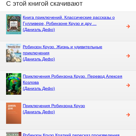
С этой книгой скачивают
Книга приключений. Классические рассказы о
Гулливере, Робинзоне Крузо и дру ...
(Даниэль Дефо)
Робинзон Крузо. Жизнь и удивительные
приключения
(Даниэль Дефо)
Приключения Робинзона Крузо. Перевод Алексея
Козлова
(Даниэль Дефо)
Приключения Робинзона Крузо
(Даниэль Дефо)
Робинзон Крузо Краткий пересказ произведения