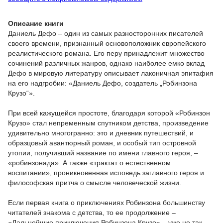
Описание книги
Даниель Дефо – один из самых разносторонних писателей
своего времени, признанный основоположник европейского
реалистического романа. Его перу принадлежит множество
сочинений различных жанров, однако наиболее емко вклад
Дефо в мировую литературу описывает лаконичная эпитафия
на его надгробии: «Даниель Дефо, создатель „Робинзона
Крузо“».
При всей кажущейся простоте, благодаря которой «Робинзон
Крузо» стал непременным спутником детства, произведение
удивительно многогранно: это и дневник путешествий, и
образцовый авантюрный роман, и особый тип островной
утопии, получивший название по имени главного героя, –
«робинзонада». А также «трактат о естественном
воспитании», проникновенная исповедь заглавного героя и
философская притча о смысле человеческой жизни.
Если первая книга о приключениях Робинзона большинству
читателей знакома с детства, то ее продолжение –
«Дальнейшие приключения Робинзона Крузо» – уже не так