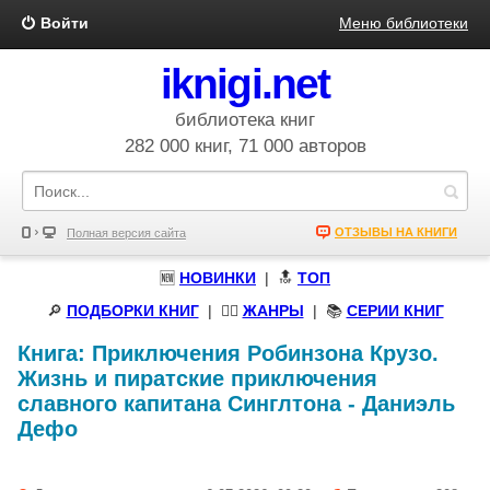
Войти
Меню библиотеки
iknigi.net
библиотека книг
282 000 книг, 71 000 авторов
ОТЗЫВЫ НА КНИГИ
Полная версия сайта
🆕
НОВИНКИ
| 🔝
ТОП
🔎
ПОДБОРКИ КНИГ
|
🧝‍♀️
ЖАНРЫ
| 📚
СЕРИИ КНИГ
Книга:
Приключения Робинзона Крузо.
Жизнь и пиратские приключения
славного капитана Синглтона
-
Даниэль
Дефо