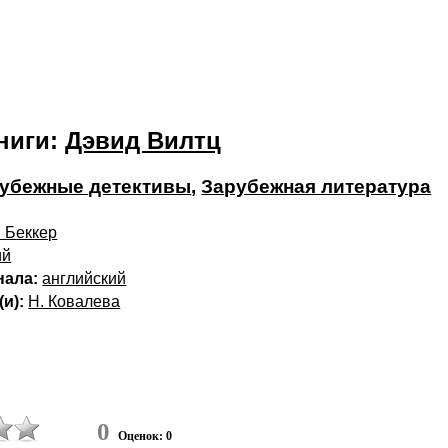
ниги:
Дэвид Вилтц
убежные детективы
,
Зарубежная литература
 Беккер
ий
нала:
английский
и):
Н. Ковалева
0
Оценок: 0