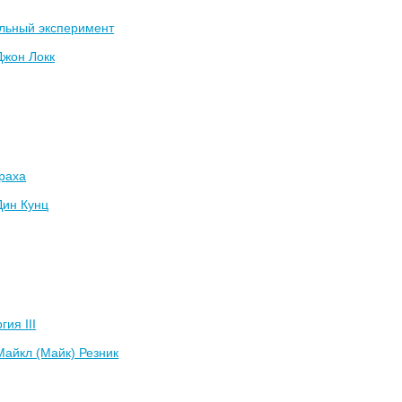
льный эксперимент
Джон Локк
раха
Дин Кунц
гия III
Майкл (Майк) Резник