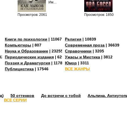
Им…
Просмотров: 2061
Просмотров: 1850
Книги по психологии
| 11067
Религия
| 10839
Компьютеры
| 807
Современная проза
| 36639
Наука и Образование
| 23255
Справочники
| 3205
3273
Периодические издания
| 629
Ужасы и Мистика
| 3812
Поэзия и Драматургия
| 11784
Юмор
| 3311
Публицистика
| 17546
ВСЕ ЖАНРЫ
д)
50 оттенков
До встречи с тобой
Альпина. Антиутоп
ВСЕ СЕРИИ