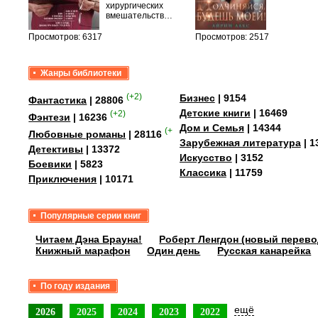
уг –…
хирургических
вмешательств…
Просмотров: 6317
Просмотров: 2517
Жанры библиотеки
(+2)
Бизнес
| 9154
Фантастика
| 28806
Детские книги
| 16469
(+2)
Фэнтези
| 16236
Дом и Семья
| 14344
(+4)
Любовные романы
| 28116
Зарубежная литература
| 1
Детективы
| 13372
Искусство
| 3152
Боевики
| 5823
Классика
| 11759
Приключения
| 10171
Популярные серии книг
Читаем Дэна Брауна!
Роберт Ленгдон (новый перево
Книжный марафон
Один день
Русская канарейка
По году издания
ещё
2026
2025
2024
2023
2022