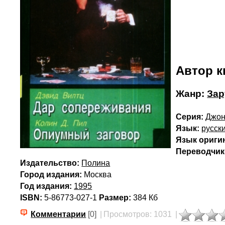
Автор к
Жанр:
Зар
Серия:
Джон
Язык:
русск
Язык ориги
Переводчик(
Издательство:
Полина
Город издания:
Москва
Год издания:
1995
ISBN:
5-86773-027-1
Размер:
384 Кб
Комментарии
[0]
|
Просмотров: 1031
|