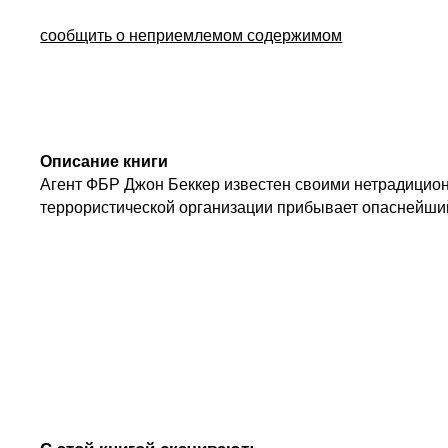
сообщить о неприемлемом содержимом
Описание книги
Агент ФБР Джон Беккер известен своими нетрадицион
террористической организации прибывает опаснейший 