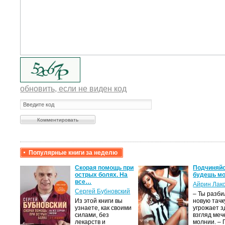
обновить, если не виден код
Популярные книги за неделю
крови,
Скорая помощь при
Подчиняйс
острых болях. На
будешь мо
все…
Айрин Лак
а
Сергей Бубновский
– Ты разб
Из этой книги вы
новую тачку
лого
узнаете, как своими
угрожает з
быть
силами, без
взгляд меч
сех
лекарств и
молнии. –