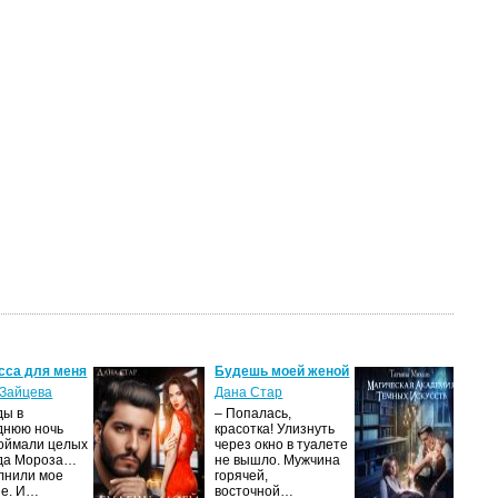
сса для меня
Будешь моей женой
Ма
ак
Зайцева
Дана Стар
ис
ды в
– Попалась,
Та
днюю ночь
красотка! Улизнуть
оймали целых
через окно в туалете
Ака
да Мороза…
не вышло. Мужчина
не 
лнили мое
горячей,
из
ие. И…
восточной…
иск