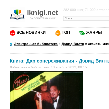
282 000 книг, 71 000 авторо
iknigi.net
библиотека книг
ВСЕ НОВИНКИ
ТОП
ЖАНРЫ
Электронная библиотека
»
Дэвид Вилтц
»
скачать кн
Книга:
Дар сопереживания
-
Дэвид Вилт
Добавлена в библиотеку: 10 ноября 2013, 00:15