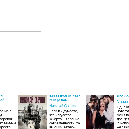
я,
Как Лыков не стал
Два бо
ей!
генералом
Мария 
с
Николай Свечин
Однаж
ила мою
Если вы думаете,
нового
! –
что искусство
меня п
доровяк,
эскорта – явление
два Де
ет темные
современности, то
И испо
 Просто…
вы ошибаетесь.
желан