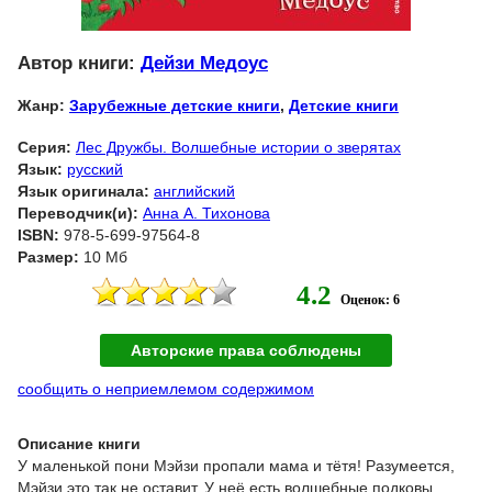
Автор книги:
Дейзи Медоус
Жанр:
Зарубежные детские книги
,
Детские книги
Серия:
Лес Дружбы. Волшебные истории о зверятах
Язык:
русский
Язык оригинала:
английский
Переводчик(и):
Анна А. Тихонова
ISBN:
978-5-699-97564-8
Размер:
10 Мб
4.2
Оценок: 6
Авторские права соблюдены
сообщить о неприемлемом содержимом
Описание книги
У маленькой пони Мэйзи пропали мама и тётя! Разумеется,
Мэйзи это так не оставит. У неё есть волшебные подковы,