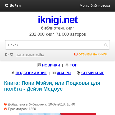
Войти
Меню библиотеки
iknigi.net
библиотека книг
282 000 книг, 71 000 авторов
ОТЗЫВЫ НА КНИГИ
Полная версия сайта
🆕
НОВИНКИ
| 🔝
ТОП
🔎
ПОДБОРКИ КНИГ
|
🧝‍♀️
ЖАНРЫ
| 📚
СЕРИИ КНИГ
Книга:
Пони Мэйзи, или Подковы для
полёта
-
Дейзи Медоус
Добавлена в библиотеку: 10-07-2018, 10:40
Просмотров: 1850