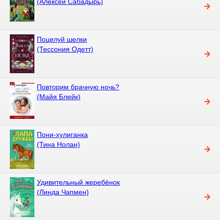
(Алексей Сабадырь)
Поцелуй шелки
(Тессония Одетт)
Повторим брачную ночь?
(Майя Блейк)
Пони-хулиганка
(Тина Нолан)
Удивительный жеребёнок
(Линда Чапмен)