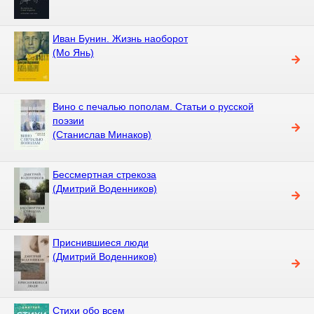
Иван Бунин. Жизнь наоборот
(Мо Янь)
Вино с печалью пополам. Статьи о русской
поэзии
(Станислав Минаков)
Бессмертная стрекоза
(Дмитрий Воденников)
Приснившиеся люди
(Дмитрий Воденников)
Стихи обо всем