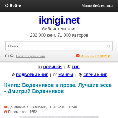
Войти
Меню библиотеки
iknigi.net
библиотека книг
282 000 книг, 71 000 авторов
ОТЗЫВЫ НА КНИГИ
Полная версия сайта
🆕
НОВИНКИ
| 🔝
ТОП
🔎
ПОДБОРКИ КНИГ
|
🧝‍♀️
ЖАНРЫ
| 📚
СЕРИИ КНИГ
Книга:
Воденников в прозе. Лучшие эссе
-
Дмитрий Воденников
Добавлена в библиотеку: 12-01-2018, 13:40
Просмотров: 1652