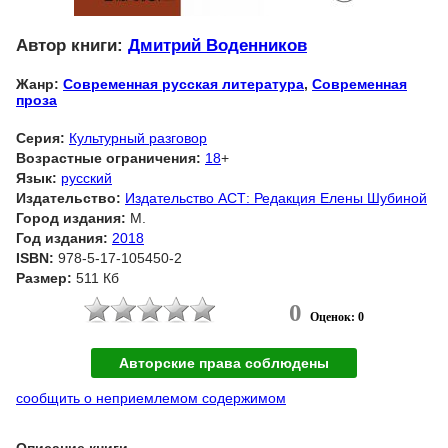
Автор книги:
Дмитрий Воденников
Жанр:
Современная русская литература
,
Современная
проза
Серия:
Культурный разговор
Возрастные ограничения:
18
+
Язык:
русский
Издательство:
Издательство АСТ: Редакция Елены Шубиной
Город издания:
М.
Год издания:
2018
ISBN:
978-5-17-105450-2
Размер:
511 Кб
0
Оценок: 0
Авторские права соблюдены
сообщить о неприемлемом содержимом
Описание книги