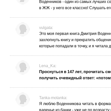
Воденников - один из самых лучших со
в ЖЖ - у него все классно! Слушать ег
vulgata:
Это моя первая книга Дмитрия Воденни
захлопнуть книгу и прекратить общени
которые попадали в точку, и я читала 
Lena_Ka:
Проснуться в 147 лет, прочитать 
получить очевидный ответ: «потому
Tanka-motanka:
Я люблю Воденникова читать в формате 
варенье из банки - уже не по возрасту