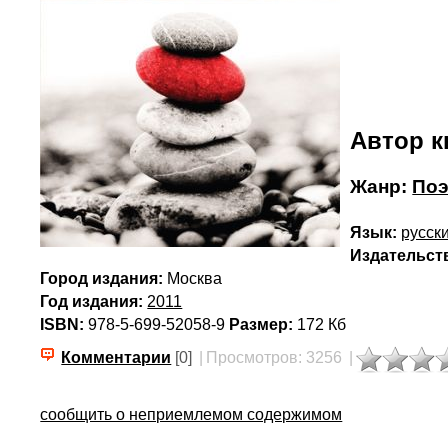
Автор к
Жанр:
Поэ
Язык:
русск
Издательст
Город издания:
Москва
Год издания:
2011
ISBN:
978-5-699-52058-9
Размер:
172 Кб
Комментарии
[0]
|
Просмотров: 3256
|
сообщить о неприемлемом содержимом