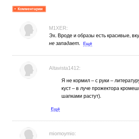
Комментарии
M1XER:
Эх. Вроде и образы есть красивые, вк
не западает
.
Ещё
Altavista1412:
Я не кормил – с руки – литератур
куст – в луче прожектора кромешн
шапками растут).
Ещё
miomoymio: