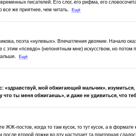
временных писателей. Его слог, его рифма, его словосочетан
о все же приятнее, чем читать.
Ещё
кова, поэта «нулевых». Впечатления двоякие. Начало оказа
е с этим «псевдо» (непонятным мне) искусством, но потом 
дальше.
Ещё
смс: «здравствуй, мой обжигающий мальчик», изумитьс
 что ты меня обжигаешь», и даже не удивиться, что те
ЖЖ-постов, когда то там кусок, то тут кусок, а в формате к
 и после второй ложки во рту наступает та приторная сладос