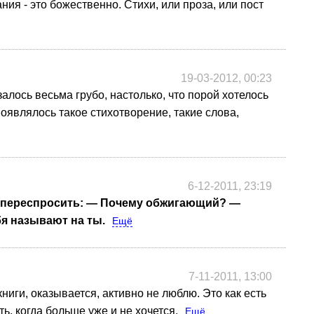
ия - это божественно. Стихи, или проза, или пост
19-03-2012, 00:23
лось весьма грубо, настолько, что порой хотелось
появлялось такое стихотворение, такие слова,
6-12-2011, 23:19
я, переспросить: — Почему обжигающий? —
бя называют на ты.
Ещё
7-11-2011, 13:00
ниги, оказывается, активно не люблю. Это как есть
ть, когда больше уже и не хочется.
Ещё