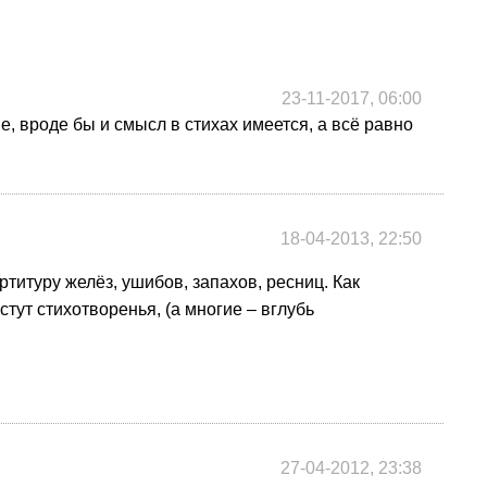
23-11-2017, 06:00
, вроде бы и смысл в стихах имеется, а всё равно
18-04-2013, 22:50
ртитуру желёз, ушибов, запахов, ресниц.
Как
стут стихотворенья, (а многие – вглубь
27-04-2012, 23:38