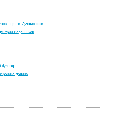
ков в прозе. Лучшие эссе
Дмитрий Воденников
й бульвар
Вероника Долина