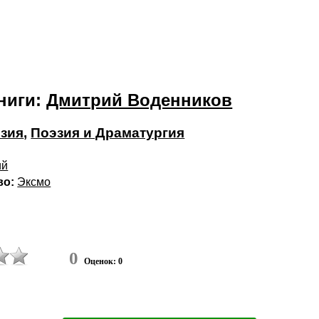
ниги:
Дмитрий Воденников
зия
,
Поэзия и Драматургия
ий
во:
Эксмо
0
Оценок: 0