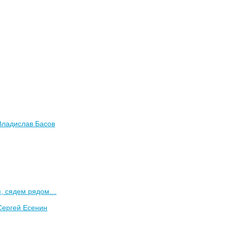
Владислав Басов
я, сядем рядом…
Сергей Есенин