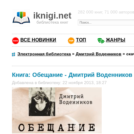
282 000 книг, 71 000 авторо
iknigi.net
библиотека книг
ВСЕ НОВИНКИ
ТОП
ЖАНРЫ
Электронная библиотека
»
Дмитрий Воденников
»
ска
Книга:
Обещание
-
Дмитрий Воденников
Добавлена в библиотеку: 22 ноября 2013, 18:27