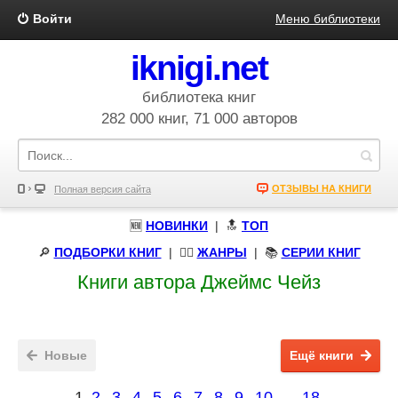
Войти
Меню библиотеки
iknigi.net
библиотека книг
282 000 книг, 71 000 авторов
ОТЗЫВЫ НА КНИГИ
Полная версия сайта
🆕
НОВИНКИ
| 🔝
ТОП
🔎
ПОДБОРКИ КНИГ
|
🧝‍♀️
ЖАНРЫ
| 📚
СЕРИИ КНИГ
Книги автора Джеймс Чейз
Новые
Ещё книги
1
2
3
4
5
6
7
8
9
10
...
18