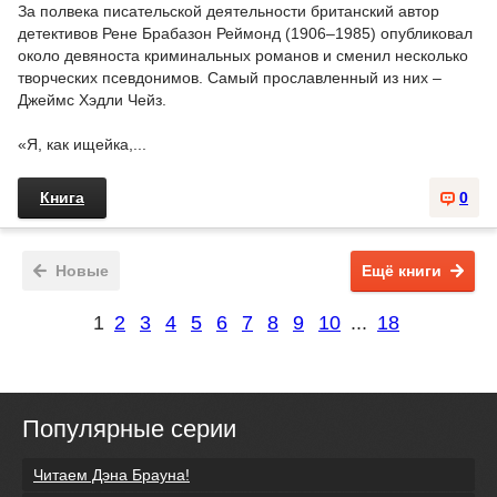
За полвека писательской деятельности британский автор
детективов Рене Брабазон Реймонд (1906–1985) опубликовал
около девяноста криминальных романов и сменил несколько
творческих псевдонимов. Самый прославленный из них –
Джеймс Хэдли Чейз.
«Я, как ищейка,...
Книга
0
Новые
Ещё книги
1
2
3
4
5
6
7
8
9
10
...
18
Популярные серии
Читаем Дэна Брауна!