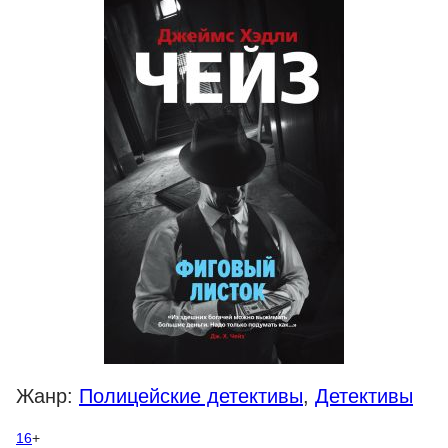
Жанр:
Полицейские детективы
,
Детективы
16
+