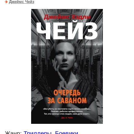
Джеймс Чейз
Жанр:
Триллеры
,
Боевики