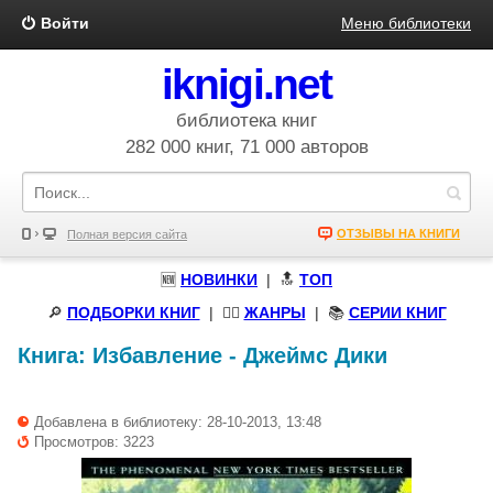
Войти
Меню библиотеки
iknigi.net
библиотека книг
282 000 книг, 71 000 авторов
ОТЗЫВЫ НА КНИГИ
Полная версия сайта
🆕
НОВИНКИ
| 🔝
ТОП
🔎
ПОДБОРКИ КНИГ
|
🧝‍♀️
ЖАНРЫ
| 📚
СЕРИИ КНИГ
Книга:
Избавление
-
Джеймс Дики
Добавлена в библиотеку: 28-10-2013, 13:48
Просмотров: 3223