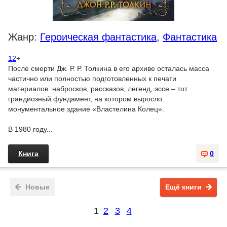
Жанр:
Героическая фантастика
,
Фантастика
12
+
После смерти Дж. Р. Р. Толкина в его архиве осталась масса
частично или полностью подготовленных к печати
материалов: набросков, рассказов, легенд, эссе – тот
грандиозный фундамент, на котором выросло
монументальное здание «Властелина Колец».
В 1980 году...
Книга
0
Новые
Ещё книги
1
2
3
4