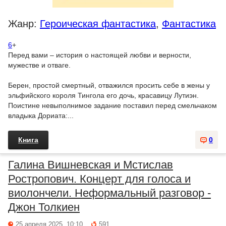
Жанр:
Героическая фантастика
,
Фантастика
6
+
Перед вами – история о настоящей любви и верности,
мужестве и отваге.
Берен, простой смертный, отважился просить себе в жены у
эльфийского короля Тингола его дочь, красавицу Лутиэн.
Поистине невыполнимое задание поставил перед смельчаком
владыка Дориата:...
Книга
0
Галина Вишневская и Мстислав
Ростропович. Концерт для голоса и
виолончели. Неформальный разговор -
Джон Толкиен
25 апреля 2025, 10:10
591