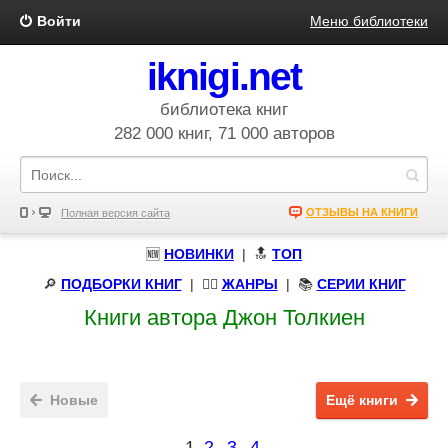
Войти
Меню библиотеки
iknigi.net
библиотека книг
282 000 книг, 71 000 авторов
ОТЗЫВЫ НА КНИГИ
Полная версия сайта
🆕
НОВИНКИ
| 🔝
ТОП
🔎
ПОДБОРКИ КНИГ
|
🧝‍♀️
ЖАНРЫ
| 📚
СЕРИИ КНИГ
Книги автора Джон Толкиен
Новые
Ещё книги
1
2
3
4