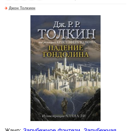
Джон Толкиен
Жанр:
Зарубежное фэнтези
,
Зарубежная