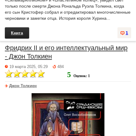
«Сильмарнллионом» и «Властелином Колец», увидел свет
только после смерти Джона Рональда Руэла Толкина, когда
его сын Кристофер собрал и отредактировал многочисленные
черновики и заметки отца. История короля Хурина...
Книга
1
Фридрих II и его интеллектуальный мир
- Джон Толкиен
19 марта 2025, 05:29
484
5
Оценок: 1
Джон Толкиен