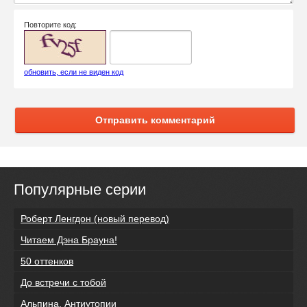
Повторите код:
обновить, если не виден код
Отправить комментарий
Популярные серии
Роберт Ленгдон (новый перевод)
Читаем Дэна Брауна!
50 оттенков
До встречи с тобой
Альпина. Антиутопии