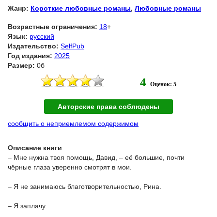
Жанр:
Короткие любовные романы
,
Любовные романы
Возрастные ограничения:
18
+
Язык:
русский
Издательство:
SelfPub
Год издания:
2025
Размер:
0б
4
Оценок: 5
Авторские права соблюдены
сообщить о неприемлемом содержимом
Описание книги
– Мне нужна твоя помощь, Давид, – её большие, почти
чёрные глаза уверенно смотрят в мои.
– Я не занимаюсь благотворительностью, Рина.
– Я заплачу.