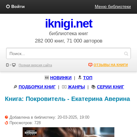
Войти
Меню библиотеки
iknigi.net
библиотека книг
282 000 книг, 71 000 авторов
ОТЗЫВЫ НА КНИГИ
Полная версия сайта
🆕
НОВИНКИ
| 🔝
ТОП
🔎
ПОДБОРКИ КНИГ
|
🧝‍♀️
ЖАНРЫ
| 📚
СЕРИИ КНИГ
Книга:
Покровитель
-
Екатерина Аверина
Добавлена в библиотеку: 20-03-2025, 19:00
Просмотров: 728