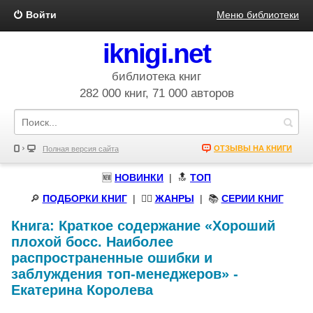
Войти
Меню библиотеки
iknigi.net
библиотека книг
282 000 книг, 71 000 авторов
ОТЗЫВЫ НА КНИГИ
Полная версия сайта
🆕
НОВИНКИ
| 🔝
ТОП
🔎
ПОДБОРКИ КНИГ
|
🧝‍♀️
ЖАНРЫ
| 📚
СЕРИИ КНИГ
Книга:
Краткое содержание «Хороший
плохой босс. Наиболее
распространенные ошибки и
заблуждения топ-менеджеров»
-
Екатерина Королева