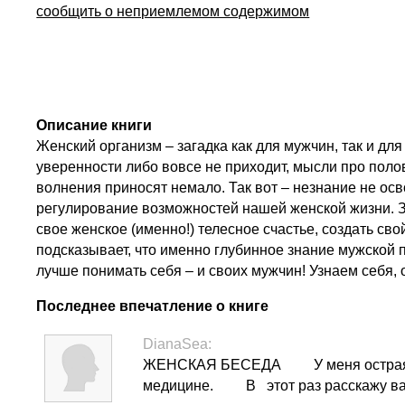
сообщить о неприемлемом содержимом
Описание книги
Женский организм – загадка как для мужчин, так и д
уверенности либо вовсе не приходит, мысли про поло
волнения приносят немало. Так вот – незнание не осв
регулирование возможностей нашей женской жизни. Зн
свое женское (именно!) телесное счастье, создать 
подсказывает, что именно глубинное знание мужской 
лучше понимать себя – и своих мужчин! Узнаем себя, о
Последнее впечатление о книге
DianaSea:
ЖЕНСКАЯ БЕСЕДА ⁣⁣⠀
⁣⁣⠀
У меня остра
медицине. ⁣⁣⠀
⁣⁣⠀
В⠀этот раз расскажу ва