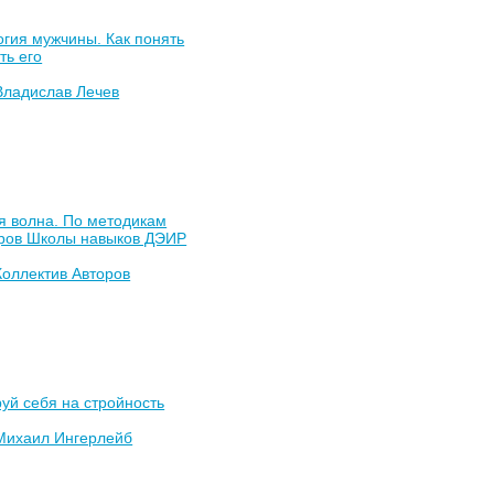
гия мужчины. Как понять
ть его
Владислав Лечев
я волна. По методикам
ров Школы навыков ДЭИР
Коллектив Авторов
уй себя на стройность
Михаил Ингерлейб