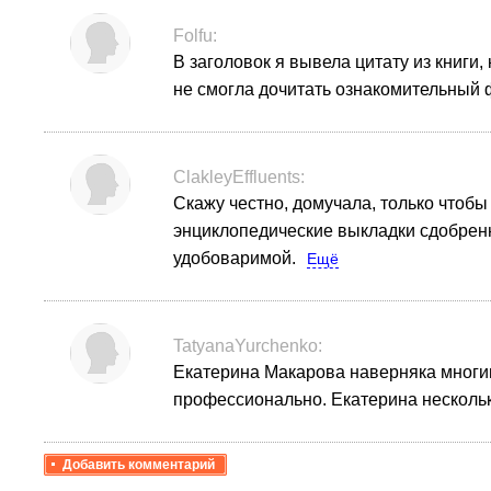
Folfu:
В заголовок я вывела цитату из книги, 
не смогла дочитать ознакомительный ф
ClakleyEffluents:
Скажу честно, домучала, только чтобы
энциклопедические выкладки сдобренн
удобоваримой.
Ещё
TatyanaYurchenko:
Екатерина Макарова наверняка многим 
профессионально. Екатерина несколько
Добавить комментарий