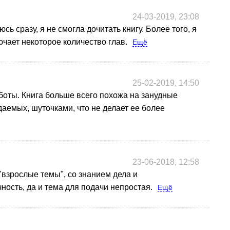
24-03-2019, 23:08
сь сразу, я не смогла дочитать книгу. Более того, я
ючает некоторое количество глав.
Ещё
25-02-2019, 14:50
аботы. Книга больше всего похожа на занудные
емых, шуточками, что не делает ее более
23-06-2018, 12:58
"взрослые темы", со знанием дела и
ность, да и тема для подачи непростая.
Ещё