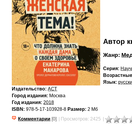
Автор к
Жанр:
Ме
Серия:
Науч
Возрастные
Язык:
русск
Издательство:
АСТ
Город издания:
Москва
Год издания:
2018
ISBN:
978-5-17-103928-8
Размер:
2 Мб
Комментарии
[0]
|
Просмотров: 2425
|