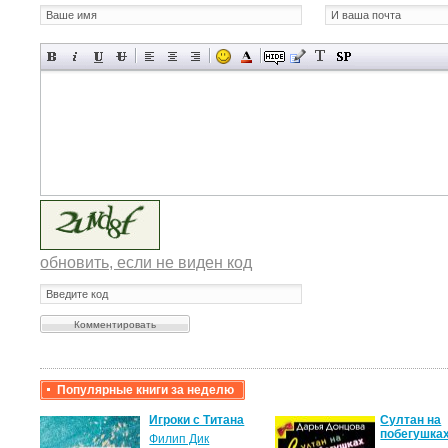
обновить, если не виден код
Популярные книги за неделю
крови,
Игроки с Титана
Султан на
побегушка
Филип Дик