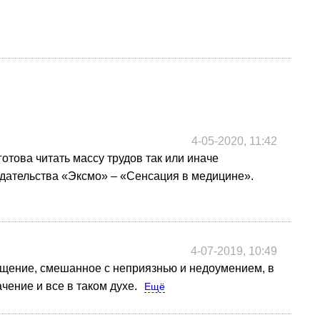
4-05-2020, 11:42
отова читать массу трудов так или иначе
издательства «Эксмо» – «Сенсация в медицине».
4-07-2019, 10:49
ращение, смешанное с неприязнью и недоумением, в
чение и все в таком духе.
Ещё