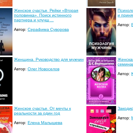
Женское счастье. Рейки «Вторая
Психоло
половинка». Поиск истинного
и приня
партнера и улучш ...
Автор:
Автор:
Серафима Суворова
Женщина. Руководство для мужчин
Женска
семина
Автор:
Олег Новоселов
Автор:
Женское счастье. От мечты к
Закодир
реальности за один год
Автор:
Автор:
Елена Малышева