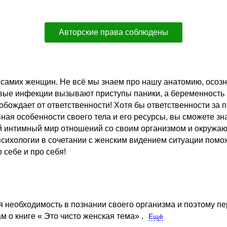
Авторские права соблюдены
ля самих женщин. Не всё мы знаем про нашу анатомию, осоз
вые инфекции вызывают приступы паники, а беременность 
обождает от ответственности! Хотя бы ответственности за 
ая особенности своего тела и его ресурсы, вы сможете зн
свой интимный мир отношений со своим организмом и окруж
психологии в сочетании с женским видением ситуации помож
 себе и про себя!
я необходимость в познании своего организма и поэтому пе
м о книге « Это чисто женская тема» .
Ещё