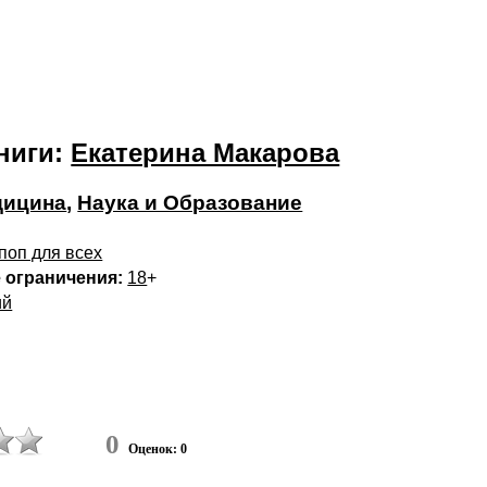
ниги:
Екатерина Макарова
дицина
,
Наука и Образование
поп для всех
 ограничения:
18
+
ий
0
Оценок: 0