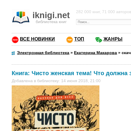
282 000 книг, 71 000 авторо
iknigi.net
библиотека книг
ВСЕ НОВИНКИ
ТОП
ЖАНРЫ
Электронная библиотека
»
Екатерина Макарова
»
скач
Книга:
Чисто женская тема! Что должна 
Добавлена в библиотеку: 14 июня 2018, 21:00