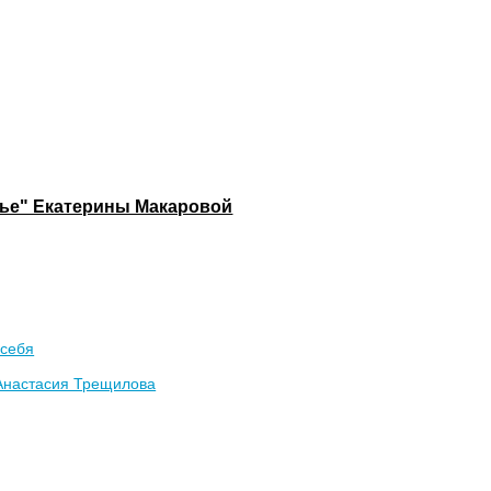
овье" Екатерины Макаровой
 себя
Анастасия Трещилова