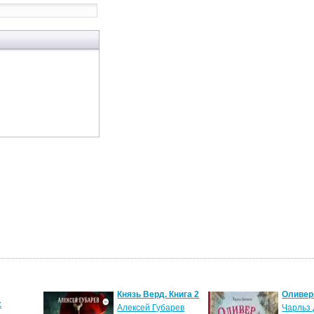
Князь Верд. Книга 2
Оливер
х
Алексей Губарев
Чарльз 