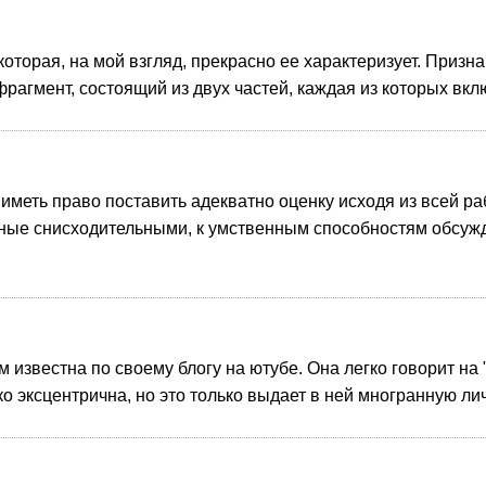
которая, на мой взгляд, прекрасно ее характеризует.
Признаю
рагмент, состоящий из двух частей, каждая из которых вкл
 иметь право поставить адекватно оценку исходя из всей р
ые снисходительными, к умственным способностям обсужда
известна по своему блогу на ютубе. Она легко говорит на 
 эксцентрична, но это только выдает в ней многранную лич