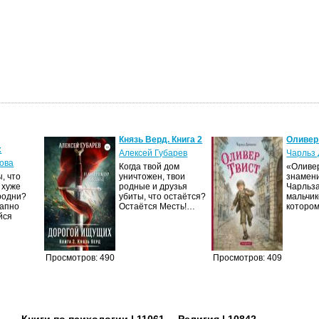
Князь Верд. Книга 2
Оливер
х
Алексей Губарев
Чарльз 
ова
Когда твой дом
«Оливер
, что
уничтожен, твои
знамен
 хуже
родные и друзья
Чарльза
родни?
убиты, что остаётся?
мальчик
запно
Остаётся Месть!…
которо
йся
Просмотров: 490
Просмотров: 409