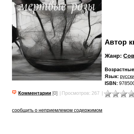
Автор к
Жанр:
Сов
Возрастные
Язык:
русск
ISBN:
97850
Комментарии
[0]
|
Просмотров: 267
|
сообщить о неприемлемом содержимом