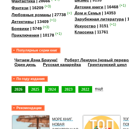
Бизнес
| 9153
Фантастика
| 28666
(+1)
(+3)
Детские книги
| 16468
Фэнтези
| 16209
Дом и Семья
| 14353
(+15)
Любовные романы
| 27738
Зарубежная литература
| 
(+1)
Детективы
| 13409
(+1)
Искусство
| 3151
(+3)
Боевики
| 5749
Классика
| 11761
(+1)
Приключения
| 10178
Популярные серии книг
Читаем Дэна Брауна!
Роберт Ленгдон (новый перево
Один день
Русская канарейка
Гринтаунский цикл
По году издания
ещё
2026
2025
2024
2023
2022
Рекомендации
МОРЕ КНИГ.
ТО
НОВАЯ
ПО