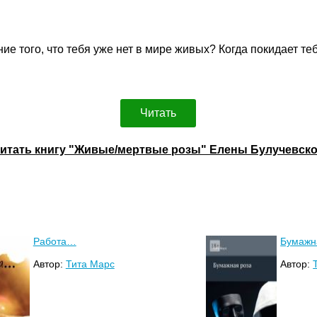
ие того, что тебя уже нет в мире живых? Когда покидает те
Читать
итать книгу "Живые/мертвые розы" Елены Булучевск
Работа…
Бумажн
Автор:
Тита Марс
Автор: