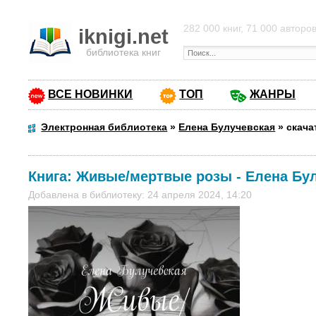
282 000 книг, 71 000 авторо
iknigi.net
библиотека книг
ВСЕ НОВИНКИ
ТОП
ЖАНРЫ
Электронная библиотека
»
Елена Булучевская
»
скача
Книга:
Живые/мертвые розы
-
Елена Бу
Добавлена в библиотеку: 24 апреля 2024, 14:20