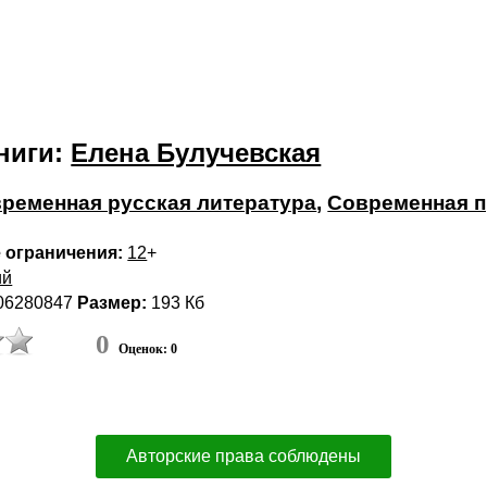
ниги:
Елена Булучевская
ременная русская литература
,
Современная п
 ограничения:
12
+
ий
06280847
Размер:
193 Кб
0
Оценок: 0
Авторские права соблюдены