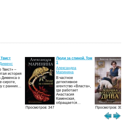
 Твист
Люди за спиной. Том
Лов
1
гла
Диккенс
Александра
Вик
 Твист» –
Маринина
итая история
Дол
 Диккенса о
В частное
про
е-сироте,
детективное
рас
му с ранних…
агентство «Власта»,
гра
где работает
Пет
Анастасия
сер
Каменская,
обращается…
Просмотров: 347
Просмотров: 307