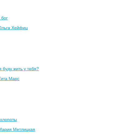
 бог
Ольга Хейфиц
 буду жить у тебя?
Тита Марс
 хлопоты
Мария Метлицкая