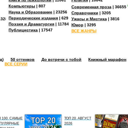
Книги по психологии
| 11061
Религия
| 10842
Компьютеры
| 807
Современная проза
| 36655
Наука и Образование
| 23256
Справочники
| 3205
Периодические издания
| 629
13287
Ужасы и Мистика
| 3816
Поэзия и Драматургия
| 11784
Юмор
| 3295
Публицистика
| 17547
ВСЕ ЖАНРЫ
д)
50 оттенков
До встречи с тобой
Книжный марафон
ВСЕ СЕРИИ
П 100. САМЫЕ
ТОП 20. АВГУСТ
ПУЛЯРНЫЕ
2026