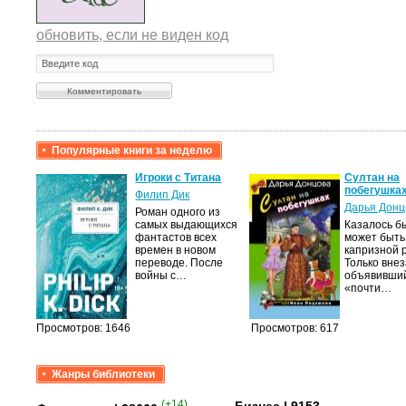
обновить, если не виден код
Популярные книги за неделю
крови,
Игроки с Титана
Султан на
побегушка
Филип Дик
Дарья Донц
Роман одного из
а
самых выдающихся
Казалось бы
фантастов всех
может быть
лого
времен в новом
капризной 
быть
переводе. После
Только вне
сех
войны с…
объявивши
уг –…
«почти…
Просмотров: 1646
Просмотров: 617
Жанры библиотеки
(+14)