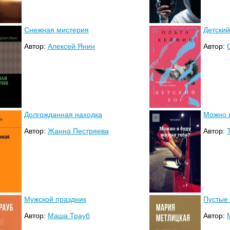
Снежная мистерия
Детский
Автор:
Алексей Янин
Автор:
Долгожданная находка
Можно я
Автор:
Жанна Пестряева
Автор:
Мужской праздник
Пустые
Автор:
Маша Трауб
Автор: