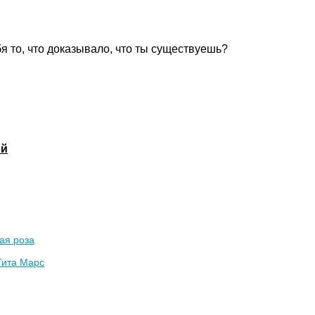
бя то, что доказывало, что ты существуешь?
ой
ая роза
Тита Марс