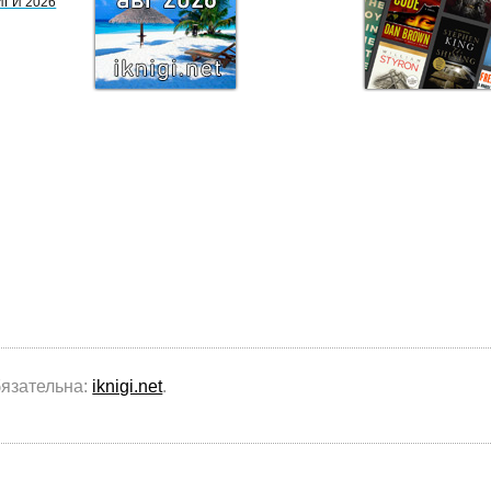
ИГИ 2026
бязательна:
iknigi.net
.