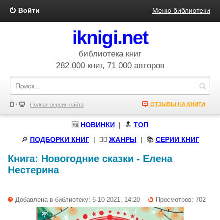
Войти
Меню библиотеки
iknigi.net
библиотека книг
282 000 книг, 71 000 авторов
ОТЗЫВЫ НА КНИГИ
Полная версия сайта
🆕
НОВИНКИ
| 🔝
ТОП
🔎
ПОДБОРКИ КНИГ
|
🧝‍♀️
ЖАНРЫ
| 📚
СЕРИИ КНИГ
Книга:
Новогодние сказки
-
Елена
Нестерина
Добавлена в библиотеку: 6-10-2021, 14:20
Просмотров: 702