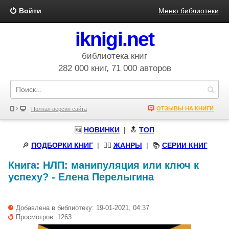
Войти
Меню библиотеки
iknigi.net
библиотека книг
282 000 книг, 71 000 авторов
ОТЗЫВЫ НА КНИГИ
Полная версия сайта
🆕
НОВИНКИ
| 🔝
ТОП
🔎
ПОДБОРКИ КНИГ
|
🧝‍♀️
ЖАНРЫ
| 📚
СЕРИИ КНИГ
Книга:
НЛП: манипуляция или ключ к
успеху?
-
Елена Перелыгина
Добавлена в библиотеку: 19-01-2021, 04:37
Просмотров: 1263