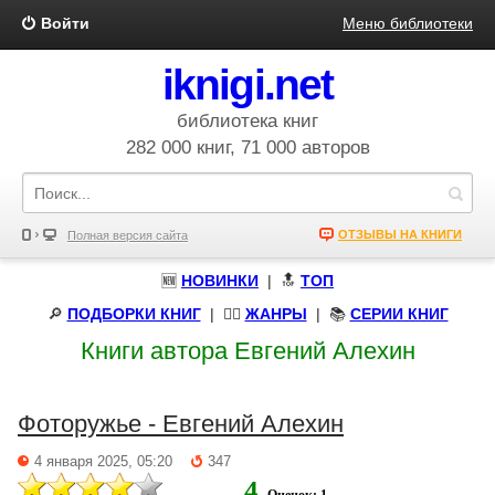
Войти
Меню библиотеки
iknigi.net
библиотека книг
282 000 книг, 71 000 авторов
ОТЗЫВЫ НА КНИГИ
Полная версия сайта
🆕
НОВИНКИ
| 🔝
ТОП
🔎
ПОДБОРКИ КНИГ
|
🧝‍♀️
ЖАНРЫ
| 📚
СЕРИИ КНИГ
Книги автора Евгений Алехин
Фоторужье - Евгений Алехин
4 января 2025, 05:20
347
4