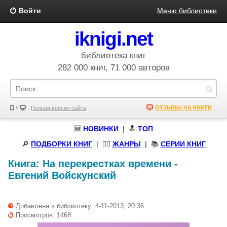
Войти
Меню библиотеки
iknigi.net
библиотека книг
282 000 книг, 71 000 авторов
ОТЗЫВЫ НА КНИГИ
Полная версия сайта
🆕
НОВИНКИ
| 🔝
ТОП
🔎
ПОДБОРКИ КНИГ
|
🧝‍♀️
ЖАНРЫ
| 📚
СЕРИИ КНИГ
Книга:
На перекрестках времени
-
Евгений Войскунский
Добавлена в библиотеку: 4-11-2013, 20:36
Просмотров: 1468