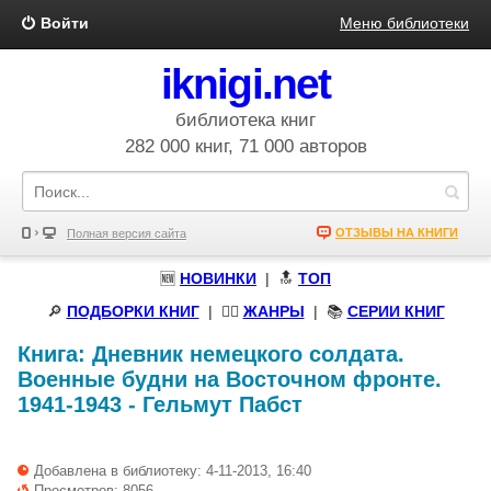
Войти
Меню библиотеки
iknigi.net
библиотека книг
282 000 книг, 71 000 авторов
ОТЗЫВЫ НА КНИГИ
Полная версия сайта
🆕
НОВИНКИ
| 🔝
ТОП
🔎
ПОДБОРКИ КНИГ
|
🧝‍♀️
ЖАНРЫ
| 📚
СЕРИИ КНИГ
Книга:
Дневник немецкого солдата.
Военные будни на Восточном фронте.
1941-1943
-
Гельмут Пабст
Добавлена в библиотеку: 4-11-2013, 16:40
Просмотров: 8056