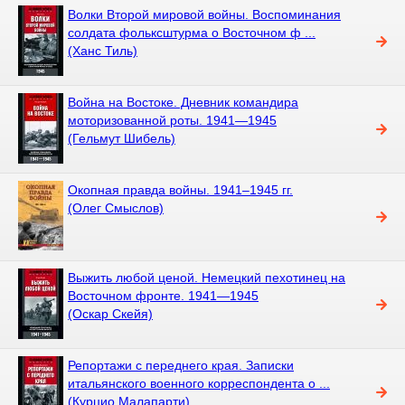
Волки Второй мировой войны. Воспоминания
солдата фольксштурма о Восточном ф ...
(Ханс Тиль)
Война на Востоке. Дневник командира
моторизованной роты. 1941—1945
(Гельмут Шибель)
Окопная правда войны. 1941–1945 гг.
(Олег Смыслов)
Выжить любой ценой. Немецкий пехотинец на
Восточном фронте. 1941—1945
(Оскар Скейя)
Репортажи с переднего края. Записки
итальянского военного корреспондента о ...
(Курцио Малапарти)