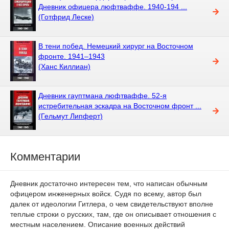
Дневник офицера люфтваффе. 1940-194 ...
(Готфрид Леске)
В тени побед. Немецкий хирург на Восточном
фронте. 1941–1943
(Ханс Киллиан)
Дневник гауптмана люфтваффе. 52-я
истребительная эскадра на Восточном фронт ...
(Гельмут Липферт)
Комментарии
Дневник достаточно интересен тем, что написан обычным
офицером инженерных войск. Судя по всему, автор был
далек от идеологии Гитлера, о чем свидетельствуют вполне
теплые строки о русских, там, где он описывает отношения с
местным населением. Описание военных действий