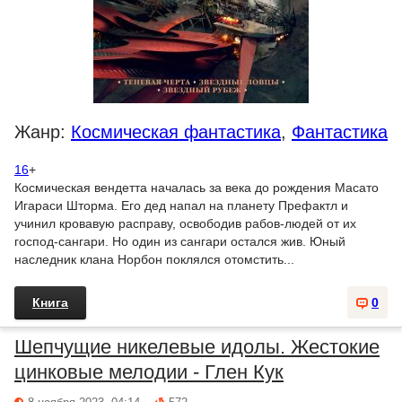
Жанр:
Космическая фантастика
,
Фантастика
16
+
Космическая вендетта началась за века до рождения Масато
Игараси Шторма. Его дед напал на планету Префактл и
учинил кровавую расправу, освободив рабов-людей от их
господ-сангари. Но один из сангари остался жив. Юный
наследник клана Норбон поклялся отомстить...
Книга
0
Шепчущие никелевые идолы. Жестокие
цинковые мелодии - Глен Кук