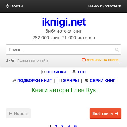
Войти
Меню библиотеки
iknigi.net
библиотека книг
282 000 книг, 71 000 авторов
ОТЗЫВЫ НА КНИГИ
Полная версия сайта
🆕
НОВИНКИ
| 🔝
ТОП
🔎
ПОДБОРКИ КНИГ
|
🧝‍♀️
ЖАНРЫ
| 📚
СЕРИИ КНИГ
Книги автора Глен Кук
Новые
Ещё книги
1
2
3
4
5