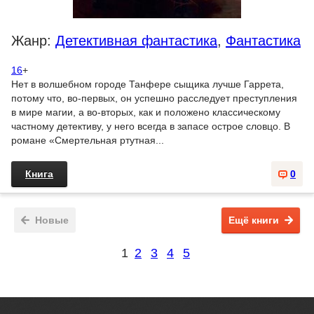
Жанр:
Детективная фантастика
,
Фантастика
16
+
Нет в волшебном городе Танфере сыщика лучше Гаррета,
потому что, во-первых, он успешно расследует преступления
в мире магии, а во-вторых, как и положено классическому
частному детективу, у него всегда в запасе острое словцо. В
романе «Смертельная ртутная...
Книга
0
Новые
Ещё книги
1
2
3
4
5