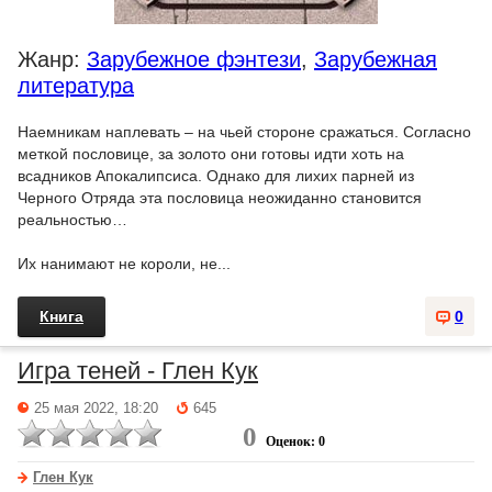
Жанр:
Зарубежное фэнтези
,
Зарубежная
литература
Наемникам наплевать – на чьей стороне сражаться. Согласно
меткой пословице, за золото они готовы идти хоть на
всадников Апокалипсиса. Однако для лихих парней из
Черного Отряда эта пословица неожиданно становится
реальностью…
Их нанимают не короли, не...
Книга
0
Игра теней - Глен Кук
25 мая 2022, 18:20
645
0
Оценок: 0
Глен Кук