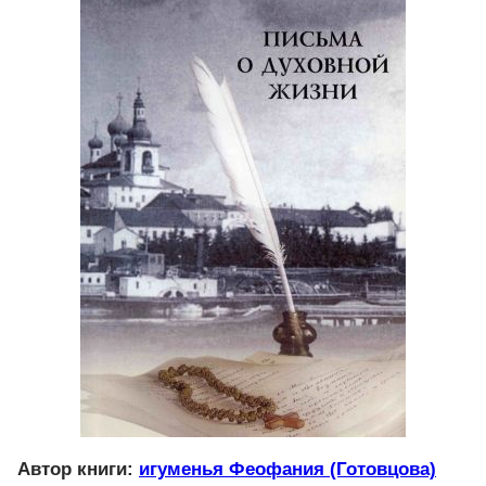
Автор книги:
игуменья Феофания (Готовцова)