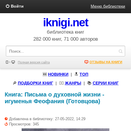
Войти
Меню библиотеки
iknigi.net
библиотека книг
282 000 книг, 71 000 авторов
ОТЗЫВЫ НА КНИГИ
Полная версия сайта
🆕
НОВИНКИ
| 🔝
ТОП
🔎
ПОДБОРКИ КНИГ
|
🧝‍♀️
ЖАНРЫ
| 📚
СЕРИИ КНИГ
Книга:
Письма о духовной жизни
-
игуменья Феофания (Готовцова)
Добавлена в библиотеку: 27-05-2022, 14:29
Просмотров: 345