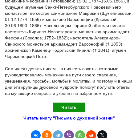
монахине Феофании (Готовцовой; 15.02.1787–16.05.1866), в
будущем игуменье Санкт-Петербургского Новодевичьего
монастыря, ее сестре схимонахине Маврикии (Щулепниковой;
01.12.1774–1856) и монахине Варсонофии (Крымовой;
30.06.1800–1866). Насельницам Горицкой обители писали:
настоятель Кирилло-Новоезерского монастыря архимандрит
Феофан (Соколов; 1752–1832); настоятель Александро-
Свирского монастыря архимандрит Варсонофий († 1853);
архиепископ Каменец-Подольский Кирилл († 1841); игумен
Череменецкий Петр.
Семьдесят девять писем – в них есть советы, которыми
руководствовались монахини на пути своего спасения,
увещевания, просьбы, мольбы и молитвы, и поэтому и в наши
дни эти крупицы духовной мудрости помогут получить ответы
на мучающие вопросы и укрепят на избранном пути.
Читать
Читать книгу "Письма о духовной жизни"