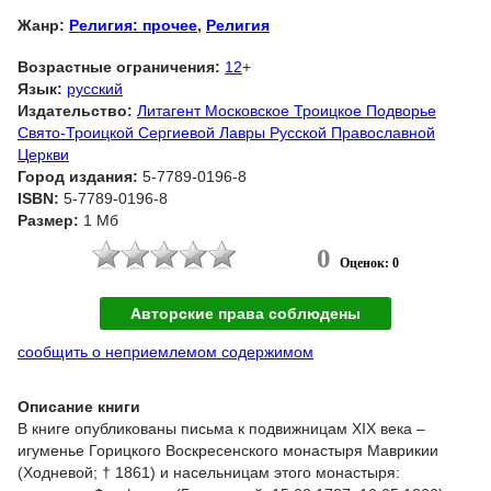
Жанр:
Религия: прочее
,
Религия
Возрастные ограничения:
12
+
Язык:
русский
Издательство:
Литагент Московское Троицкое Подворье
Свято-Троицкой Сергиевой Лавры Русской Православной
Церкви
Город издания:
5-7789-0196-8
ISBN:
5-7789-0196-8
Размер:
1 Мб
0
Оценок: 0
Авторские права соблюдены
сообщить о неприемлемом содержимом
Описание книги
В книге опубликованы письма к подвижницам XIX века –
игуменье Горицкого Воскресенского монастыря Маврикии
(Ходневой; † 1861) и насельницам этого монастыря: