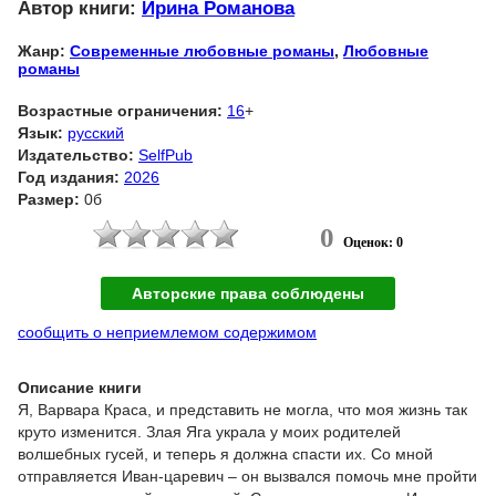
Автор книги:
Ирина Романова
Жанр:
Современные любовные романы
,
Любовные
романы
Возрастные ограничения:
16
+
Язык:
русский
Издательство:
SelfPub
Год издания:
2026
Размер:
0б
0
Оценок: 0
Авторские права соблюдены
сообщить о неприемлемом содержимом
Описание книги
Я, Варвара Краса, и представить не могла, что моя жизнь так
круто изменится. Злая Яга украла у моих родителей
волшебных гусей, и теперь я должна спасти их. Со мной
отправляется Иван-царевич – он вызвался помочь мне пройти