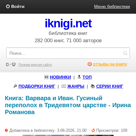
Войти
Меню библиотеки
iknigi.net
библиотека книг
282 000 книг, 71 000 авторов
ОТЗЫВЫ НА КНИГИ
Полная версия сайта
🆕
НОВИНКИ
| 🔝
ТОП
🔎
ПОДБОРКИ КНИГ
|
🧝‍♀️
ЖАНРЫ
| 📚
СЕРИИ КНИГ
Книга:
Варвара и Иван. Гусиный
переполох в Тридевятом царстве
-
Ирина
Романова
Добавлена в библиотеку: 3-06-2026, 21:00
Просмотров: 109