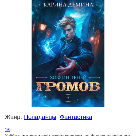
Жанр:
Попаданцы
,
Фантастика
16
+
Учёба в гимназии идёт своим чередом, но фигура одарённого