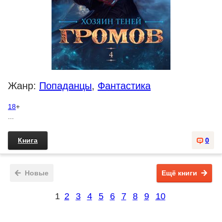
Жанр:
Попаданцы
,
Фантастика
18
+
...
Книга
0
Новые
Ещё книги
1
2
3
4
5
6
7
8
9
10