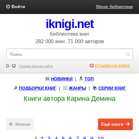
Войти
Меню библиотеки
iknigi.net
библиотека книг
282 000 книг, 71 000 авторов
ОТЗЫВЫ НА КНИГИ
Полная версия сайта
🆕
НОВИНКИ
| 🔝
ТОП
🔎
ПОДБОРКИ КНИГ
|
🧝‍♀️
ЖАНРЫ
| 📚
СЕРИИ КНИГ
Книги автора Карина Демина
Новые
Ещё книги
1
2
3
4
5
6
7
8
9
10