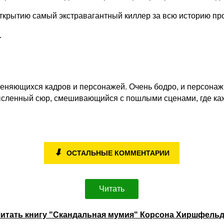
 открытию самый экстравагантный киллер за всю историю п
…
еняющихся кадров и персонажей. Очень бодро, и персонажи 
мысленный сюр, смешивающийся с пошлыми сценами, где ка
⬇
ОСТАЛЬНЫЕ КОММЕНТАРИИ
Читать
итать книгу "Скандальная мумия" Корсона Хиршфель