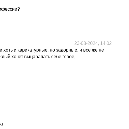
рофессии?
23-08-2024, 14:02
хоть и карикатурные, но задорные, и все же не
ждый хочет выцарапать себе "свое,
да