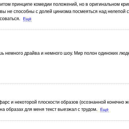
битом принципе комедии положений, но в оригинальном кр
вы не способны с долей цинизма посмеяться над нелепой 
соваться.
Ещё
шь немного драйва и немного шоу. Мир полон одиноких люд
арс и некоторой плоскости образов (осознанной конечно же)
на образах для меня текст выезжал с трудом.
Ещё