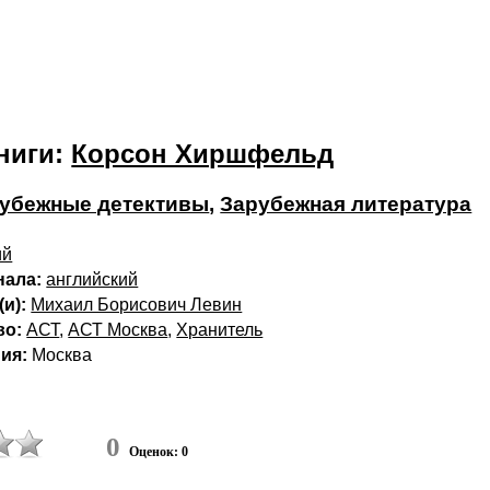
ниги:
Корсон Хиршфельд
убежные детективы
,
Зарубежная литература
ий
нала:
английский
и):
Михаил Борисович Левин
во:
АСТ
,
АСТ Москва
,
Хранитель
ия:
Москва
0
Оценок: 0