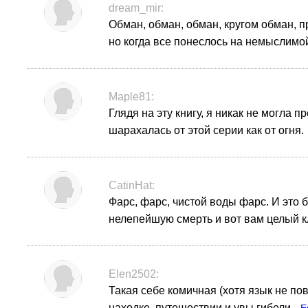
dream_mir:
Обман, обман, обман, кругом обман, п
но когда все понеслось на немыслимой
Maple81:
Глядя на эту книгу, я никак не могла 
шарахалась от этой серии как от огня.
CatinHat:
Фарс, фарс, чистой воды фарс. И это 
нелепейшую смерть и вот вам целый к
Elen2502:
Такая себе комичная (хотя язык не по
находке, путешествии и увы гибели.