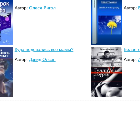
Автор:
Олеся Янгол
Автор:
Куда подевались все мамы?
Белая 
Автор:
Дэвид Олсон
Автор: