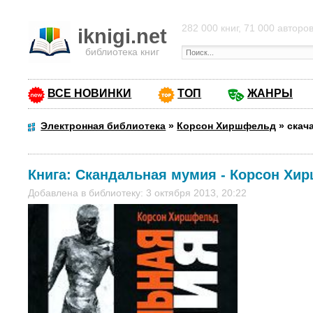
282 000 книг, 71 000 авторо
iknigi.net
библиотека книг
ВСЕ НОВИНКИ
ТОП
ЖАНРЫ
Электронная библиотека
»
Корсон Хиршфельд
»
скач
Книга:
Скандальная мумия
-
Корсон Хи
Добавлена в библиотеку: 3 октября 2013, 20:22