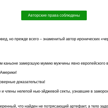
Авторские права соблюдены
вед, но прежде всего – знаменитый автор иронических «че
ом каньоне замерзшую мумию мужчины явно европейского в
 Америки!
оверные доказательства!
и члены нелепой нью-эйджевой секты, узнавшие в заморож
уверенный, что найден не потрясающий артефакт, а тело з