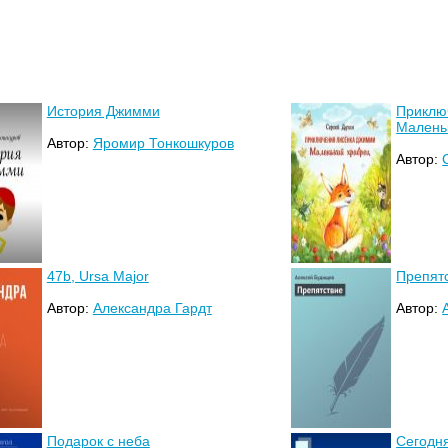
История Джимми
Приклю
Малень
Автор:
Яромир Тонкошкуров
Автор:
47b, Ursa Major
Препят
Автор:
Александра Гардт
Автор:
Подарок с неба
Сегодня