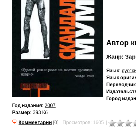
Автор к
Жанр:
Зар
Язык:
русск
Язык ориги
Переводчик(
Издательст
Город издан
Год издания:
2007
Размер:
393 Кб
Комментарии
[0]
|
Просмотров: 1605
|