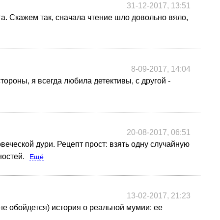
31-12-2017, 13:51
га. Скажем так, сначала чтение шло довольно вяло,
8-09-2017, 14:04
стороны, я всегда любила детективы, с другой -
20-08-2017, 06:51
веческой дури. Рецепт прост: взять одну случайную
ностей.
Ещё
13-02-2017, 21:23
 не обойдется) история о реальной мумии: ее