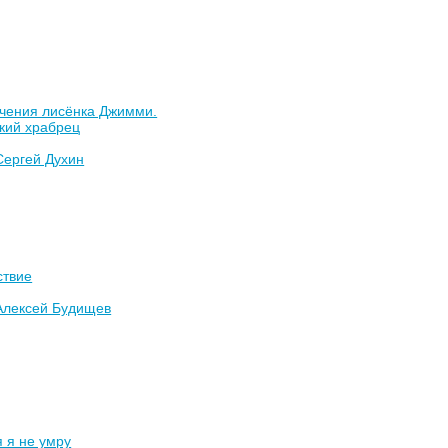
чения лисёнка Джимми.
кий храбрец
Сергей Духин
ствие
Алексей Будищев
 я не умру