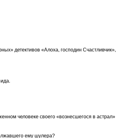
рных» детективов «Алоха, господин Счастливчик»,
ида.
енном человеке своего «вознесшегося в астрал»
адолжавшего ему шулера?