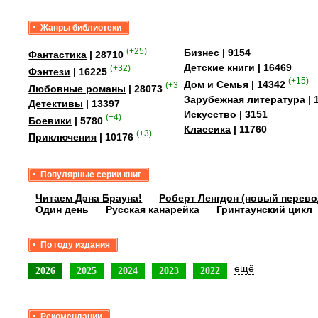
Жанры библиотеки
(+25)
Бизнес
| 9154
Фантастика
| 28710
Детские книги
| 16469
(+32)
Фэнтези
| 16225
(+15)
Дом и Семья
| 14342
(+349)
Любовные романы
| 28073
Зарубежная литература
| 
Детективы
| 13397
Искусство
| 3151
(+4)
Боевики
| 5780
Классика
| 11760
(+3)
Приключения
| 10176
Популярные серии книг
Читаем Дэна Брауна!
Роберт Ленгдон (новый перево
Один день
Русская канарейка
Гринтаунский цикл
По году издания
ещё
2026
2025
2024
2023
2022
Рекомендации