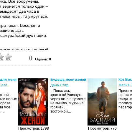
ика. Все вооружены.
й вернется только один –
емьдесят два часа в
ника игры, то умрут все.
гра такая. Веселая и
ившие власть
самурайский дух нации.
аками кажется на первый
нно, и скандально
0
Оценок: 0
ссера Фукасаку,
овников Министерства
к показу в Америке. Но
что, по сути,
ухом войны, призвана
 для меня
Будешь моей женой
Кот Ва
мысленность и
цева
Дана Стар
Мария 
Таками в том, что он, в
– Попалась,
Прижима
насилию и «крутым
ю ночь
красотка! Улизнуть
лифта и
али целых
через окно в туалете
глядя н
та реальность...
Мороза…
не вышло. Мужчина
громилу
ли мое
горячей,
перего
И…
восточной…
Просмотров: 1798
Просмотров: 770