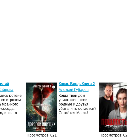
силий
Князь Верд. Книга 2
Пош
нам
Зайцева
Алексей Губарев
Вал
ясь к стене
Когда твой дом
 со страхом
уничтожен, твои
– Я
а мрачного
родные и друзья
вых
-соседа,
убиты, что остаётся?
Сва
родившего…
Остаётся Месть!…
это 
теб
Просмотров: 621
Просмотров: 620