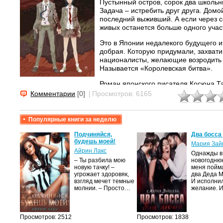
Пустынный остров, сорок два школьн
Задача – истребить друг друга. Домо
последний выживший. А если через с
живых останется больше одного участ
Это в Японии недалекого будущего и
добрая. Которую придумали, захват
националисты, желающие возродить 
Называется «Королевская битва».
Роман японского писателя Косюна Т
взгляд очень жестоким. Как, собстве
Комментарии
[0]
|
Просмотров: 6165
известный одноименный фильм режи
вызвавший волну негодования у чин
образования Японии и запрещенный 
Популярные книги за неделю
это только на первый взгляд. Потому 
«Королевская битва», пропитанная д
крови,
Подчиняйся,
Два босса
будешь моей!
показать, что есть жестокость, бесс
Мария Зай
Айрин Лакс
беспощадность. Безусловная заслуга 
Однажды в
а
отличие от многих, не поет осанну 
– Ты разбила мою
новогодню
новую тачку! –
меня пойм
парням». Он показывает, насколько э
лого
угрожает здоровяк,
два Деда 
быть
взгляд мечет темные
И исполни
сех
молнии. – Просто…
желание. 
уг –…
Просмотров: 2512
Просмотров: 1838