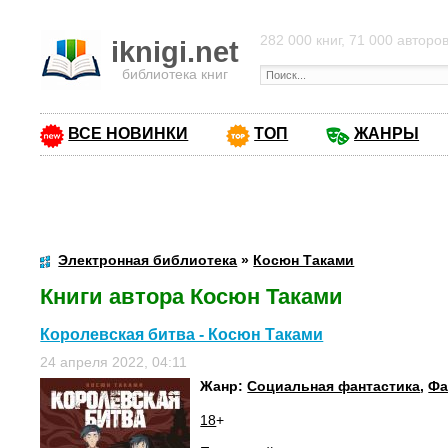
282 000 книг, 71 000 авторо
iknigi.net
библиотека книг
ВСЕ НОВИНКИ
ТОП
ЖАНРЫ
Электронная библиотека
»
Косюн Таками
Книги автора Косюн Таками
Королевская битва - Косюн Таками
24 апреля 2022, 04:11
Жанр:
Социальная фантастика
,
Фа
18
+