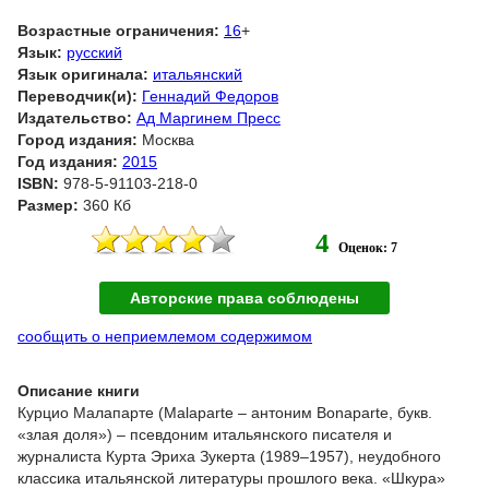
Возрастные ограничения:
16
+
Язык:
русский
Язык оригинала:
итальянский
Переводчик(и):
Геннадий Федоров
Издательство:
Ад Маргинем Пресс
Город издания:
Москва
Год издания:
2015
ISBN:
978-5-91103-218-0
Размер:
360 Кб
4
Оценок: 7
Авторские права соблюдены
сообщить о неприемлемом содержимом
Описание книги
Курцио Малапарте (Malaparte – антоним Bonaparte, букв.
«злая доля») – псевдоним итальянского писателя и
журналиста Курта Эриха Зукерта (1989–1957), неудобного
классика итальянской литературы прошлого века. «Шкура»