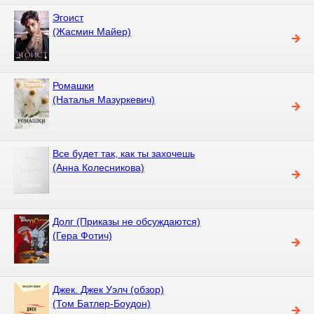
Эгоист
(Жасмин Майер)
Ромашки
(Наталья Мазуркевич)
Все будет так, как ты захочешь
(Анна Колесникова)
Долг (Приказы не обсуждаются)
(Гера Фотич)
Джек. Джек Уэлч (обзор)
(Том Батлер-Боудон)