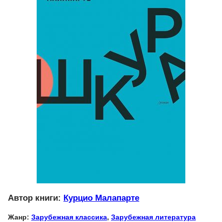
Автор книги:
Курцио Малапарте
Жанр:
Зарубежная классика
,
Зарубежная литература