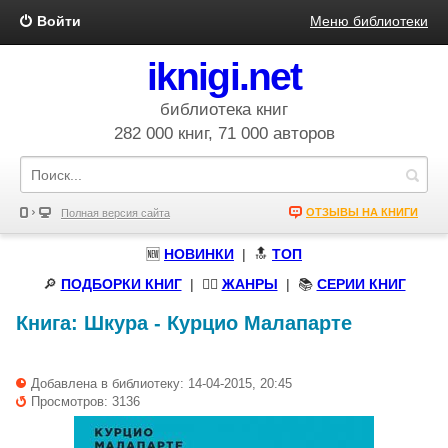
Войти
Меню библиотеки
iknigi.net
библиотека книг
282 000 книг, 71 000 авторов
ОТЗЫВЫ НА КНИГИ
Полная версия сайта
🆕
НОВИНКИ
| 🔝
ТОП
🔎
ПОДБОРКИ КНИГ
|
🧝‍♀️
ЖАНРЫ
| 📚
СЕРИИ КНИГ
Книга:
Шкура
-
Курцио Малапарте
Добавлена в библиотеку: 14-04-2015, 20:45
Просмотров: 3136