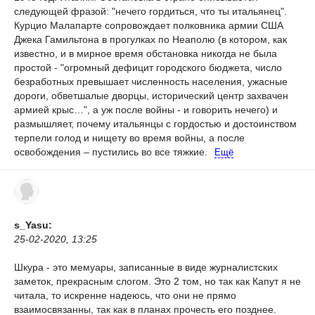
следующей фразой: "нечего гордиться, что ты итальянец".
Курцио Малапарте сопровождает полковника армии США
Джека Гамильтона в прогулках по Неаполю (в котором, как
известно, и в мирное время обстановка никогда не была
простой - "огромный дефицит городского бюджета, число
безработных превышает численность населения, ужасные
дороги, обветшалые дворцы, исторический центр захвачен
армией крыс…", а уж после войны - и говорить нечего) и
размышляет, почему итальянцы с гордостью и достоинством
терпели голод и нищету во время войны, а после
освобождения – пустились во все тяжкие.
Ещё
s_Yasu:
25-02-2020, 13:25
Шкура - это мемуары, записанные в виде журналистских
заметок, прекрасным слогом. Это 2 том, но так как Капут я не
читала, то искренне надеюсь, что они не прямо
взаимосвязанны, так как в планах прочесть его позднее.