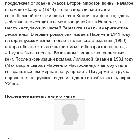
продолжает описание ужасов Второй мировой войны, начатое
в романе «Капут» (1944). Если в первой части этой
своеобразной дилогии речь шла о Восточном фронте, здесь
действие происходит в самом конце войны в Неаполе, а
место наступающих частей Вермахта заняли американские
десантники. Впервые роман был издан в Париже в 1949 году
на французском языке, после итальянского издания (1950)
автора обвинили в антипатриотизме и безнравственности, а
«Шкура» была внесена Ватиканом в индекс запрещенных
книг. После экранизации романа Лилианой Кавани в 1981 году
(Малапарте сыграл Марчелло Мастроянни), к автору стала
возвращаться всемирная популярность. Вы держите в руках
первое полное русское издание одного из забытых шедевров
XX века.
Последнее впечатление о книге