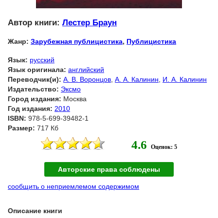
Автор книги:
Лестер Браун
Жанр:
Зарубежная публицистика
,
Публицистика
Язык:
русский
Язык оригинала:
английский
Переводчик(и):
А. В. Воронцов
,
А. А. Калинин
,
И. А. Калинин
Издательство:
Эксмо
Город издания:
Москва
Год издания:
2010
ISBN:
978-5-699-39482-1
Размер:
717 Кб
4.6
Оценок: 5
Авторские права соблюдены
сообщить о неприемлемом содержимом
Описание книги