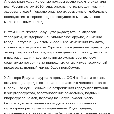
Аномальная жара и лесные пожары вроде тех, что охватили
пол-России летом 2010 года, опасны не только для жизни и
здоровья людей. Гораздо опаснее их возможные глобальные
последствия, а вернее – одно, кажущееся многим из нас
маловероятным: голод.
В этой книге Лестер Браун утверждает, что не мировой
терроризм, не ядерное или химическое оружие, а именно
голод, наступающий в том числе из-за изменения климата, –
главная угроза для мира. Угроза вполне реальная: прекращен
экспорт зерна из России, мировые цены на пшеницу выросли
в два раза. Если и другие крупные экспортеры понесут
сравнимые потери из-за природных катаклизмов, всемирный
продовольственный кризис будет неизбежен.
У Лестера Брауна, лауреата премии ООН в области охраны
окружающей среды, есть план по спасению человечества от
гибели. Его суть – снижение потребления (продуктов питания
и энергоресурсов), восстановление земельных, водных и
биоресурсов Земли, переход на новую, экологически
безопасную экономическую модель жизни, глобальная
структурная реформа госуправления. Идеи Брауна,
изложенные в этой книге, могли бы показаться утопическими –