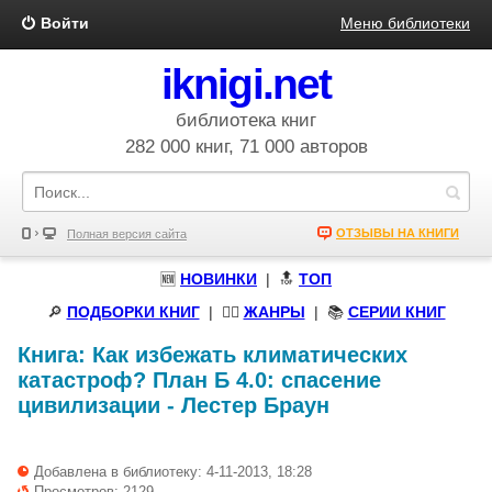
Войти
Меню библиотеки
iknigi.net
библиотека книг
282 000 книг, 71 000 авторов
ОТЗЫВЫ НА КНИГИ
Полная версия сайта
🆕
НОВИНКИ
| 🔝
ТОП
🔎
ПОДБОРКИ КНИГ
|
🧝‍♀️
ЖАНРЫ
| 📚
СЕРИИ КНИГ
Книга:
Как избежать климатических
катастроф? План Б 4.0: спасение
цивилизации
-
Лестер Браун
Добавлена в библиотеку: 4-11-2013, 18:28
Просмотров: 2129