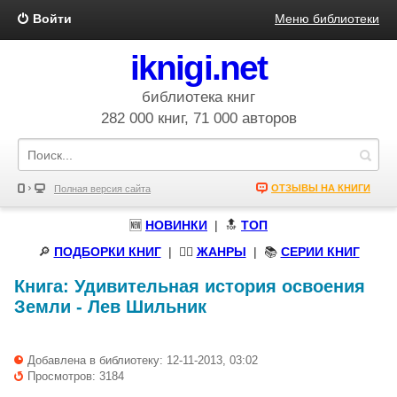
Войти
Меню библиотеки
iknigi.net
библиотека книг
282 000 книг, 71 000 авторов
ОТЗЫВЫ НА КНИГИ
Полная версия сайта
🆕
НОВИНКИ
| 🔝
ТОП
🔎
ПОДБОРКИ КНИГ
|
🧝‍♀️
ЖАНРЫ
| 📚
СЕРИИ КНИГ
Книга:
Удивительная история освоения
Земли
-
Лев Шильник
Добавлена в библиотеку: 12-11-2013, 03:02
Просмотров: 3184