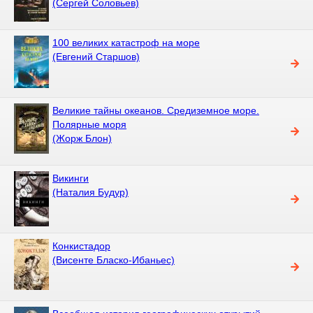
(Сергей Соловьев)
100 великих катастроф на море
(Евгений Старшов)
Великие тайны океанов. Средиземное море.
Полярные моря
(Жорж Блон)
Викинги
(Наталия Будур)
Конкистадор
(Висенте Бласко-Ибаньес)