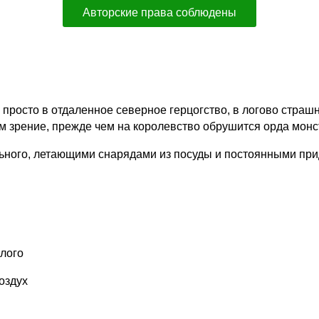
Авторские права соблюдены
 просто в отдаленное северное герцогство, в логово страш
м зрение, прежде чем на королевство обрушится орда монст
ного, летающими снарядами из посуды и постоянными приди
лого
оздух