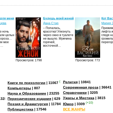
 для меня
Будешь моей женой
Кот Ва
цева
Дана Стар
Мария 
– Попалась,
Прижима
ю ночь
красотка! Улизнуть
лифта и
али целых
через окно в туалете
глядя н
Мороза…
не вышло. Мужчина
громилу
ли мое
горячей,
перего
И…
восточной…
Просмотров: 1798
Просмотров: 773
(+4)
Религия
| 10841
Книги по психологии
| 11067
Современная проза
| 36641
Компьютеры
| 807
Справочники
| 3205
Наука и Образование
| 23255
Ужасы и Мистика
| 3815
13284
Периодические издания
| 629
(+10)
Поэзия и Драматургия
| 11784
Юмор
| 3309
Публицистика
| 17546
ВСЕ ЖАНРЫ