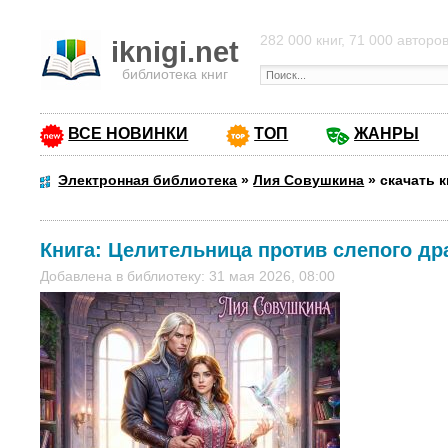
282 000 книг, 71 000 авторо
iknigi.net
библиотека книг
ВСЕ НОВИНКИ
ТОП
ЖАНРЫ
Электронная библиотека
»
Лия Совушкина
»
скачать 
Книга:
Целительница против слепого дра
Добавлена в библиотеку: 31 мая 2026, 08:00