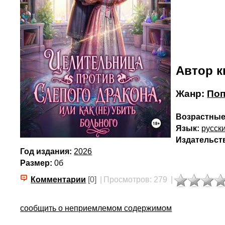
Автор к
Жанр:
По
Возрастные
Язык:
русск
Издательст
Год издания:
2026
Размер:
0б
Комментарии
[0]
|
Просмотров: 279
|
сообщить о неприемлемом содержимом