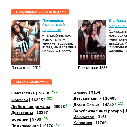
Популярные книги за неделю
крови,
Подчиняйся,
Два босса
будешь моей!
Мария Зай
Айрин Лакс
Однажды в
а
– Ты разбила мою
новогодню
новую тачку! –
меня пойм
лого
угрожает здоровяк,
два Деда 
быть
взгляд мечет темные
И исполни
сех
молнии. – Просто…
желание. 
уг –…
Просмотров: 2512
Просмотров: 1838
Жанры библиотеки
(+25)
Бизнес
| 9154
Фантастика
| 28710
Детские книги
| 16469
(+32)
Фэнтези
| 16225
(+15)
Дом и Семья
| 14342
(+349)
Любовные романы
| 28073
Зарубежная литература
| 
Детективы
| 13397
Искусство
| 3151
(+4)
Боевики
| 5780
Классика
| 11760
(+3)
Приключения
| 10176