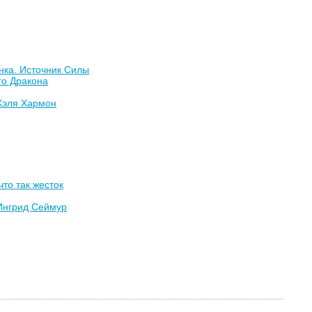
нка. Источник Силы
го Дракона
Хэля Хармон
что так жесток
Ингрид Сеймур