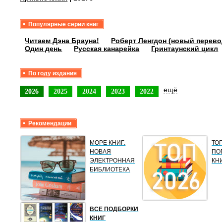
Популярные серии книг
Читаем Дэна Брауна!
Роберт Ленгдон (новый перево
Один день
Русская канарейка
Гринтаунский цикл
По году издания
ещё
2026
2025
2024
2023
2022
Рекомендации
МОРЕ КНИГ.
ТО
НОВАЯ
ПО
ЭЛЕКТРОННАЯ
КН
БИБЛИОТЕКА
ВСЕ ПОДБОРКИ
КНИГ