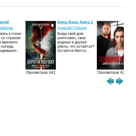
силий
Князь Верд. Книга 2
Пош
нам
Зайцева
Алексей Губарев
Вал
ясь к стене
Когда твой дом
 со страхом
уничтожен, твои
– Я
а мрачного
родные и друзья
вых
-соседа,
убиты, что остаётся?
Сва
родившего…
Остаётся Месть!…
это 
теб
Просмотров: 641
Просмотров: 623