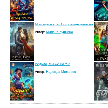
Мой муж – враг. Сокровище дракона
Автор:
Милена Кушкина
Ведьма, мы-же-на-ты!
Автор:
Надежда Мамаева