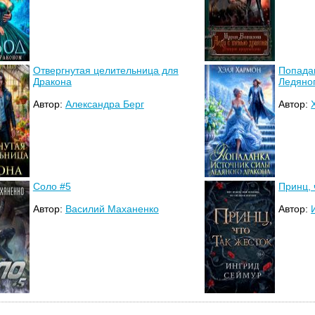
Отвергнутая целительница для
Попада
Дракона
Ледяно
Автор:
Александра Берг
Автор:
Соло #5
Принц, 
Автор:
Василий Маханенко
Автор: