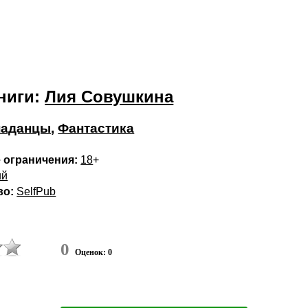
ниги:
Лия Совушкина
паданцы
,
Фантастика
 ограничения:
18
+
ий
во:
SelfPub
0
Оценок: 0