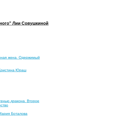
льного" Лии Совушкиной
нная жена. Одержимый
Кристина Юраш
тенью дракона. Второе
ество
Мария Боталова