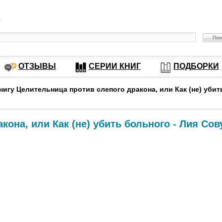
в
ОТЗЫВЫ
СЕРИИ КНИГ
ПОДБОРКИ
книгу Целительница против слепого дракона, или Как (не) уби
кона, или Как (не) убить больного
-
Лия Сов