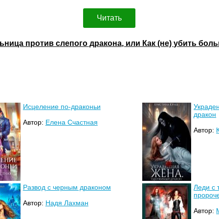
Читать
ьница против слепого дракона, или Как (не) убить бо
Исцеление по-драконьи
Украде
дракон
Автор:
Елена Счастная
Автор:
Развод с черным драконом
Леди с 
пророч
Автор:
Надя Лахман
Автор: