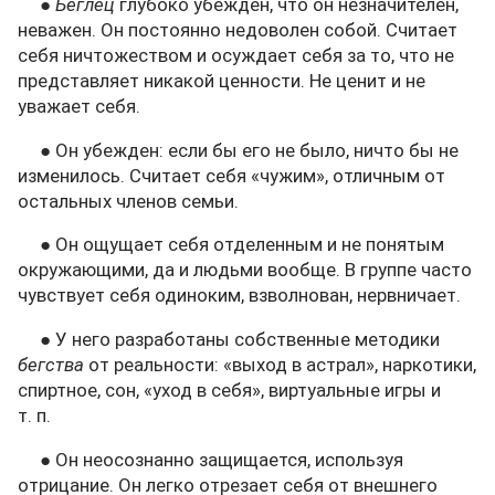
●
Беглец
глубоко убежден, что он незначителен,
неважен. Он постоянно недоволен собой. Считает
себя ничтожеством и осуждает себя за то, что не
представляет никакой ценности. Не ценит и не
уважает себя.
● Он убежден: если бы его не было, ничто бы не
изменилось. Считает себя «чужим», отличным от
остальных членов семьи.
● Он ощущает себя отделенным и не понятым
окружающими, да и людьми вообще. В группе часто
чувствует себя одиноким, взволнован, нервничает.
● У него разработаны собственные методики
бегства
от реальности: «выход в астрал», наркотики,
спиртное, сон, «уход в себя», виртуальные игры и
т. п.
● Он неосознанно защищается, используя
отрицание. Он легко отрезает себя от внешнего