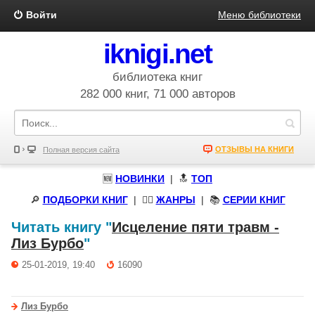
Войти
Меню библиотеки
iknigi.net
библиотека книг
282 000 книг, 71 000 авторов
ОТЗЫВЫ НА КНИГИ
Полная версия сайта
🆕
НОВИНКИ
| 🔝
ТОП
🔎
ПОДБОРКИ КНИГ
|
🧝‍♀️
ЖАНРЫ
| 📚
СЕРИИ КНИГ
Читать книгу "
Исцеление пяти травм -
Лиз Бурбо
"
25-01-2019, 19:40
16090
Лиз Бурбо