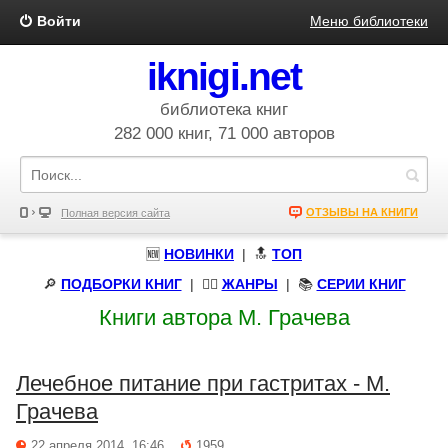
Войти
Меню библиотеки
iknigi.net
библиотека книг
282 000 книг, 71 000 авторов
ОТЗЫВЫ НА КНИГИ
Полная версия сайта
🆕
НОВИНКИ
| 🔝
ТОП
🔎
ПОДБОРКИ КНИГ
|
🧝‍♀️
ЖАНРЫ
| 📚
СЕРИИ КНИГ
Книги автора М. Грачева
Лечебное питание при гастритах - М.
Грачева
22 апреля 2014, 16:46
1959