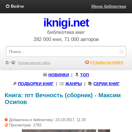
Войти
Меню библиотеки
iknigi.net
библиотека книг
282 000 книг, 71 000 авторов
ОТЗЫВЫ НА КНИГИ
Полная версия сайта
🆕
НОВИНКИ
| 🔝
ТОП
🔎
ПОДБОРКИ КНИГ
|
🧝‍♀️
ЖАНРЫ
| 📚
СЕРИИ КНИГ
Книга:
пгт Вечность (сборник)
-
Максим
Осипов
Добавлена в библиотеку: 23-10-2017, 11:20
Просмотров: 1793