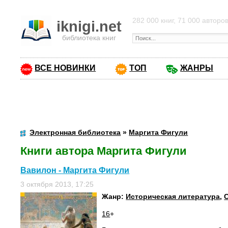
282 000 книг, 71 000 авторо
iknigi.net
библиотека книг
ВСЕ НОВИНКИ
ТОП
ЖАНРЫ
Электронная библиотека
»
Маргита Фигули
Книги автора Маргита Фигули
Вавилон - Маргита Фигули
3 октября 2013, 17:25
Жанр:
Историческая литература
,
16
+