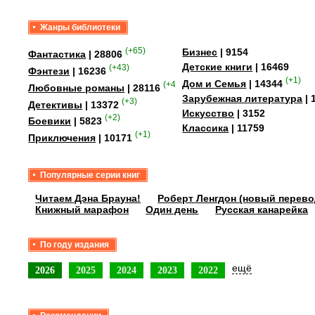
Жанры библиотеки
(+65)
Бизнес
| 9154
Фантастика
| 28806
Детские книги
| 16469
(+43)
Фэнтези
| 16236
(+1)
Дом и Семья
| 14344
(+41)
Любовные романы
| 28116
Зарубежная литература
| 
(+3)
Детективы
| 13372
Искусство
| 3152
(+2)
Боевики
| 5823
Классика
| 11759
(+1)
Приключения
| 10171
Популярные серии книг
Читаем Дэна Брауна!
Роберт Ленгдон (новый перево
Книжный марафон
Один день
Русская канарейка
По году издания
ещё
2026
2025
2024
2023
2022