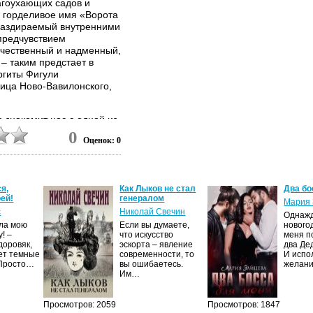
агоухающих садов и
й горделивое имя «Ворота
 раздираемый внутренними
предчувствием
ичественный и надменный,
– таким предстает в
ргиты Фигули
лица Ново-Вавилонского,
 знакомит нас с одной из
ории, с многовековой
0
Оценок: 0
остижениями, литературой
жили падение
ной составной частью
я,
Как Лыков не стал
Два бо
ей!
генералом
Мария 
с
Николай Свечин
Однаж
ила мою
Если вы думаете,
нового
! –
что искусство
меня п
доровяк,
эскорта – явление
два Де
ет темные
современности, то
И испо
 Просто…
вы ошибаетесь.
желан
Им…
Просмотров: 2059
Просмотров: 1847