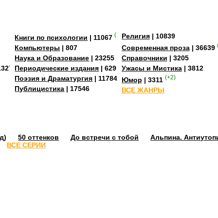
(+2)
Религия
| 10839
Книги по психологии
| 11067
Компьютеры
| 807
Современная проза
| 36639
Наука и Образование
| 23255
Справочники
| 3205
13273
Периодические издания
| 629
Ужасы и Мистика
| 3812
Поэзия и Драматургия
| 11784
(+2)
Юмор
| 3311
Публицистика
| 17546
ВСЕ ЖАНРЫ
д)
50 оттенков
До встречи с тобой
Альпина. Антиутоп
ВСЕ СЕРИИ