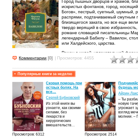
Город пышных дворцов и храмов, бл
искристых фонтанов, город, носящи
Богов», пестрый, суетный, шумный,
распрями, подтачиваемый смутным 
близящегося заката, но все еще вел
твердо верящий в свою избранность, 
романе словацкой писательницы Ма
легендарный Бабилу – Вавилон, сто
или Халдейского, царства.
Роман в живой, увлекательной форме
интереснейших страниц мировой ист
Комментарии
[0]
|
Просмотров: 4455
вавилонской культурой, научными д
и искусством, которые надолго пере
Вавилонского царства и явились важ
Популярные книги за неделю
древней культуры...
крови,
Скорая помощь при
Подчиняйс
острых болях. На
будешь мо
все…
Айрин Лак
а
Сергей Бубновский
– Ты разб
Из этой книги вы
новую тачку
лого
узнаете, как своими
угрожает з
быть
силами, без
взгляд меч
сех
лекарств и
молнии. –
уг –…
хирургических
вмешательств…
Просмотров: 6312
Просмотров: 2514