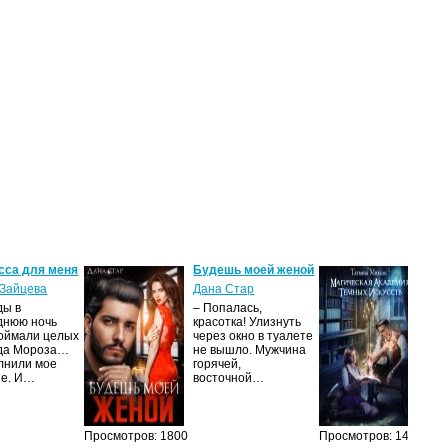
сса для меня
Будешь моей женой
Ма
ак
Зайцева
Дана Стар
ис
ды в
– Попалась,
Та
днюю ночь
красотка! Улизнуть
оймали целых
через окно в туалете
Ака
да Мороза…
не вышло. Мужчина
не 
лнили мое
горячей,
из
ие. И…
восточной…
иск
см
Просмотров: 1800
Просмотров: 1462