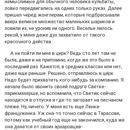
немыслимые для обычного человека кульбиты,
ловко передвигались на одних только руках. Далее
пришел черед жонглерам, которые подбрасывали
вверх великое множество маленьких шариков и
ловили их, не уронив ни одного. Веселье лилось
рекой, у меня даже дух захватило от такого
красочного действа.
А не пойти ли мне в цирк? Ведь сто лет там не
была, даже и не припомню, когда же это было в
последний раз. Кажется, в средних классах или нет,
даже еще раньше. Решено, отправляюсь в цирк.
Надо будет прихватить кого-нибудь за компанию. Я
начала было звонить своей подруге Светке-
парикмахерше, но вспомнила, что Светик сейчас
находится в отпуске и где-то загорает на песчаном
пляже. Ну, ничего. У меня есть еще Ленка-
француженка. Уж она-то точно сейчас в Тарасове,
потому как учебный год еще не закончился, куда же
она денется от своих архаровцев-