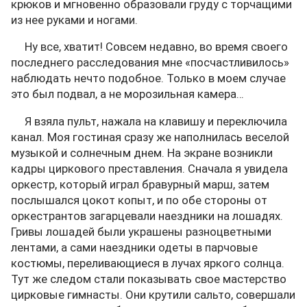
крюков и мгновенно образовали груду с торчащими
из нее руками и ногами.
Ну все, хватит! Совсем недавно, во время своего
последнего расследования мне «посчастливилось»
наблюдать нечто подобное. Только в моем случае
это был подвал, а не морозильная камера…
Я взяла пульт, нажала на клавишу и переключила
канал. Моя гостиная сразу же наполнилась веселой
музыкой и солнечным днем. На экране возникли
кадры циркового преставления. Сначала я увидела
оркестр, который играл бравурный марш, затем
послышался цокот копыт, и по обе стороны от
оркестрантов загарцевали наездники на лошадях.
Гривы лошадей были украшены разноцветными
лентами, а сами наездники одеты в парчовые
костюмы, переливающиеся в лучах яркого солнца.
Тут же следом стали показывать свое мастерство
цирковые гимнасты. Они крутили сальто, совершали