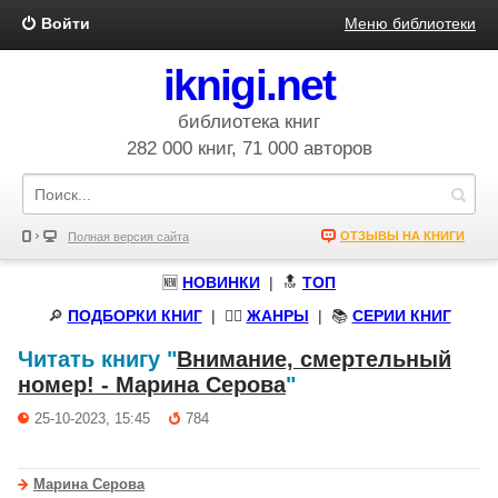
Войти
Меню библиотеки
iknigi.net
библиотека книг
282 000 книг, 71 000 авторов
ОТЗЫВЫ НА КНИГИ
Полная версия сайта
🆕
НОВИНКИ
| 🔝
ТОП
🔎
ПОДБОРКИ КНИГ
|
🧝‍♀️
ЖАНРЫ
| 📚
СЕРИИ КНИГ
Читать книгу "
Внимание, смертельный
номер! - Марина Серова
"
25-10-2023, 15:45
784
Марина Серова