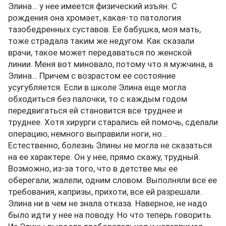
Элина… у нее имеется физический изъян. С
рождения она хромает, какая-то патология
тазобедренных суставов. Ее бабушка, моя мать,
тоже страдала таким же недугом. Как сказали
врачи, такое может передаваться по женской
линии. Меня вот миновало, потому что я мужчина, а
Элина… Причем с возрастом ее состояние
усугубляется. Если в школе Элина еще могла
обходиться без палочки, то с каждым годом
передвигаться ей становится все труднее и
труднее. Хотя хирурги старались ей помочь, сделали
операцию, немного выправили ноги, но…
Естественно, болезнь Элины не могла не сказаться
на ее характере. Он у нее, прямо скажу, трудный.
Возможно, из-за того, что в детстве мы ее
оберегали, жалели, одним словом. Выполняли все ее
требования, капризы, прихоти, все ей разрешали.
Элина ни в чем не знала отказа. Наверное, не надо
было идти у нее на поводу. Но что теперь говорить.