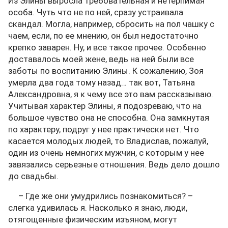
Из Элины выросла требовательная и нетерпимая
особа. Чуть что не по ней, сразу устраивала
скандал. Могла, например, сбросить на пол чашку с
чаем, если, по ее мнению, он был недостаточно
крепко заварен. Ну, и все такое прочее. Особенно
доставалось моей жене, ведь на ней были все
заботы по воспитанию Элины. К сожалению, Зоя
умерла два года тому назад… так вот, Татьяна
Александровна, я к чему все это вам рассказываю.
Учитывая характер Элины, я подозреваю, что на
большое чувство она не способна. Она замкнутая
по характеру, подруг у нее практически нет. Что
касается молодых людей, то Владислав, пожалуй,
один из очень немногих мужчин, с которым у нее
завязались серьезные отношения. Ведь дело дошло
до свадьбы.
– Где же они умудрились познакомиться? –
слегка удивилась я. Насколько я знаю, люди,
отягощенные физическим изъяном, могут