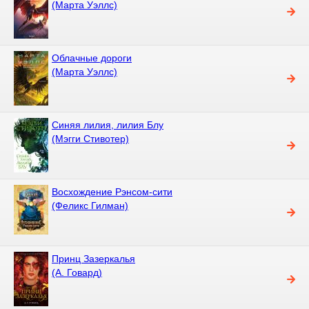
(Марта Уэллс)
Облачные дороги
(Марта Уэллс)
Синяя лилия, лилия Блу
(Мэгги Стивотер)
Восхождение Рэнсом-сити
(Феликс Гилман)
Принц Зазеркалья
(А. Говард)