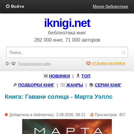
Войти
Меню библиотеки
iknigi.net
библиотека книг
282 000 книг, 71 000 авторов
ОТЗЫВЫ НА КНИГИ
Полная версия сайта
🆕
НОВИНКИ
| 🔝
ТОП
🔎
ПОДБОРКИ КНИГ
|
🧝‍♀️
ЖАНРЫ
| 📚
СЕРИИ КНИГ
Книга:
Гавани солнца
-
Марта Уэллс
Добавлена в библиотеку: 2-06-2026, 09:21
Просмотров: 457