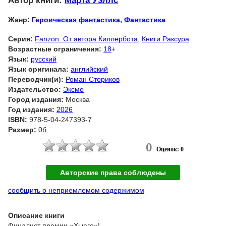
Автор книги:
Марта Уэллс
Жанр:
Героическая фантастика
,
Фантастика
Серия:
Fanzon. От автора Киллербота
,
Книги Раксура
Возрастные ограничения:
18
+
Язык:
русский
Язык оригинала:
английский
Переводчик(и):
Роман Сториков
Издательство:
Эксмо
Город издания:
Москва
Год издания:
2026
ISBN:
978-5-04-247393-7
Размер:
0б
0
Оценок: 0
Авторские права соблюдены
сообщить о неприемлемом содержимом
Описание книги
Финалист премии «Хьюго»!