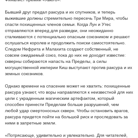
Бывший друг предал раксура и их спутников, и теперь
выжившие должны стремительно пересечь Три Мира, чтобы
спасти похищенных членов семьи. Когда Лун и Утес
отправляются вперед для разведки, они неожиданно
сталкиваются с потенциально опасным союзником и решают
ослушаться королев и продолжить поиски самостоятельно.
Следом Нефрита и Малахита создают собственный, не
совсем ожидаемый союз, пока до них не доходит известие:
скверны собираются напасть на Пределы, а силы
могущественной империи Киш выступают против раксура и их
земных союзников.
Однако времени на спасение может не хватить: похищенные
раксура узнают, что воры направляются к неизвестной для них
цели с украденным магическим артефактом, который
способен принести Пределам больше разрушений, чем
любой удар смертоносных скверн. Чтобы остановить врагов,
раксура придется пойти на большой риск и проследовать за
ними в запретные земли.
«Потрясающе, удивительно и увлекательно. Для читателей,