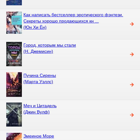
Как написать бестселлер эротического фэнтези.
Секреты хорошо продающихся кн ...
(Юн Хи Ён)
Город, которым мы стали
(Н. Джемисин)
Пучина Сирены
(Марта Уэллс)
Меч и Цитадель
(Джин Вулф)
Змеиное Море