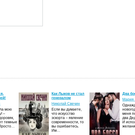
я,
Как Лыков не стал
Два бо
ей!
генералом
Мария 
с
Николай Свечин
Однаж
ила мою
Если вы думаете,
нового
! –
что искусство
меня п
доровяк,
эскорта – явление
два Де
ет темные
современности, то
И испо
 Просто…
вы ошибаетесь.
желан
Им…