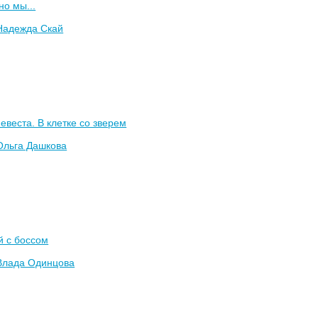
о мы...
Надежда Скай
евеста. В клетке со зверем
Ольга Дашкова
й с боссом
Влада Одинцова