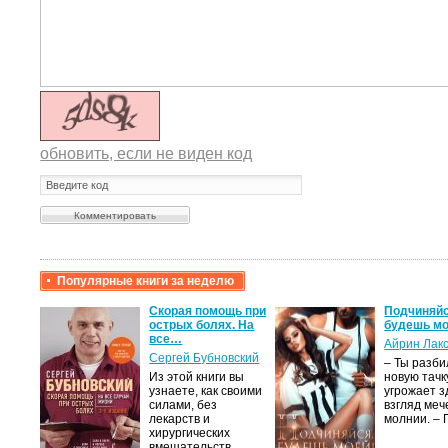
обновить, если не виден код
Популярные книги за неделю
крови,
Скорая помощь при
Подчиняйс
острых болях. На
будешь мо
все…
Айрин Лак
а
Сергей Бубновский
– Ты разб
Из этой книги вы
новую тачку
лого
узнаете, как своими
угрожает з
быть
силами, без
взгляд меч
сех
лекарств и
молнии. –
уг –…
хирургических
вмешательств…