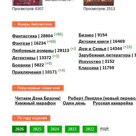
Просмотров: 6307
Просмотров: 2513
Жанры библиотеки
(+86)
Бизнес
| 9154
Фантастика
| 28804
Детские книги
| 16469
(+69)
Фэнтези
| 16234
(+16)
Дом и Семья
| 14344
(+358)
Любовные романы
| 28113
Зарубежная литература
| 
(+3)
Детективы
| 13372
Искусство
| 3152
(+6)
Боевики
| 5822
Классика
| 11759
(+4)
Приключения
| 10171
Популярные серии книг
Читаем Дэна Брауна!
Роберт Ленгдон (новый перево
Книжный марафон
Один день
Русская канарейка
По году издания
ещё
2026
2025
2024
2023
2022