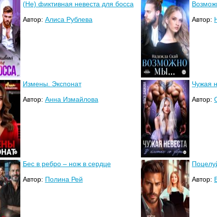
(Не) фиктивная невеста для босса
Возможн
Автор:
Алиса Рублева
Автор:
Измены. Экспонат
Чужая н
Автор:
Анна Измайлова
Автор:
Бес в ребро – нож в сердце
Поцелу
Автор:
Полина Рей
Автор: