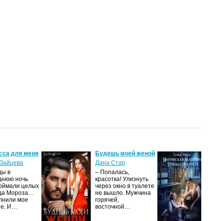
сса для меня
Будешь моей женой
Ма
ак
Зайцева
Дана Стар
ис
ды в
– Попалась,
Та
днюю ночь
красотка! Улизнуть
оймали целых
через окно в туалете
Ака
да Мороза…
не вышло. Мужчина
не 
лнили мое
горячей,
из
ие. И…
восточной…
иск
см