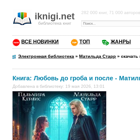
282 000 книг, 71 000 авторо
iknigi.net
библиотека книг
ВСЕ НОВИНКИ
ТОП
ЖАНРЫ
Электронная библиотека
»
Матильда Старр
»
скачать
Книга:
Любовь до гроба и после
-
Матил
Добавлена в библиотеку: 19 мая 2026, 13:01