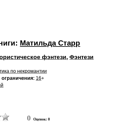
ниги:
Матильда Старр
ристическое фэнтези
,
Фэнтези
тика по некромантии
 ограничения:
16
+
ий
0
Оценок: 0