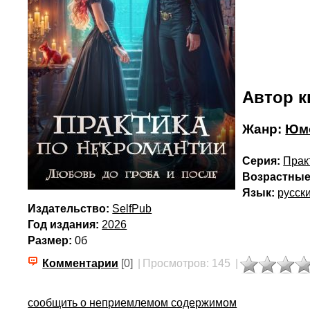
Автор к
Жанр:
Юмо
Серия:
Прак
Возрастные
Язык:
русск
Издательство:
SelfPub
Год издания:
2026
Размер:
0б
Комментарии
[0]
|
Просмотров: 145
|
сообщить о неприемлемом содержимом