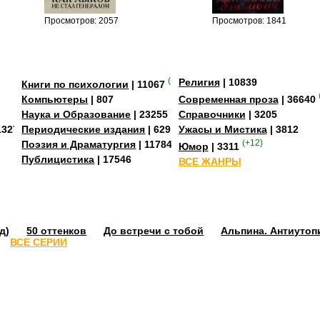
Просмотров: 2057
Просмотров: 1841
(+3)
Религия
| 10839
Книги по психологии
| 11067
Компьютеры
| 807
Современная проза
| 36640
Наука и Образование
| 23255
Справочники
| 3205
13273
Периодические издания
| 629
Ужасы и Мистика
| 3812
Поэзия и Драматургия
| 11784
(+12)
Юмор
| 3311
Публицистика
| 17546
ВСЕ ЖАНРЫ
д)
50 оттенков
До встречи с тобой
Альпина. Антиутоп
ВСЕ СЕРИИ